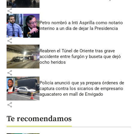
share
Petro nombró a Inti Asprilla como notario
interino a un día de dejar la Presidencia
share
Reabren el Túnel de Oriente tras grave
accidente entre furgón y buseta que dejó
ocho heridos
share
Policía anunció que ya prepara órdenes de
captura contra los sicarios de empresario
aguacatero en mall de Envigado
share
Te recomendamos