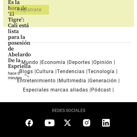
Es la
hora de
‘El
Tigre’:
Cali está
lista
para la
posesión
de
Abelardo
De la
Mundo
Economía
Deportes
Opinión
Espriella
Blogs
Cultura
Tendencias
Tecnología
hace 0
share
minutos
Entretenimiento
Multimedia
Generación
Especiales marcas aliadas
Pódcast
REDES SOCIALES