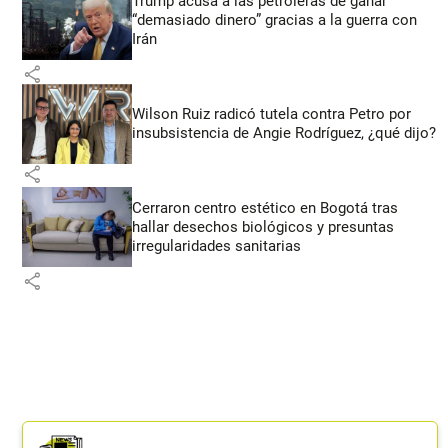
Trump acusa a las petroleras de ganar
“demasiado dinero” gracias a la guerra con
Irán
share
Wilson Ruiz radicó tutela contra Petro por
insubsistencia de Angie Rodríguez, ¿qué dijo?
share
Cerraron centro estético en Bogotá tras
hallar desechos biológicos y presuntas
irregularidades sanitarias
share