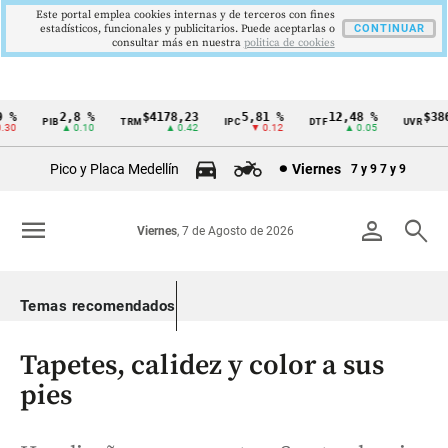
Este portal emplea cookies internas y de terceros con fines
estadísticos, funcionales y publicitarios. Puede aceptarlas o
CONTINUAR
consultar más en nuestra
politica de cookies
2,8 %
$4178,23
5,81 %
12,48 %
$386,
PIB
TRM
IPC
DTF
UVR
Cintillo
▲ 0.10
▲ 0.42
▼ 0.12
▲ 0.05
▲ 
de
Pico y Placa Medellín
Viernes
7 y 9
7 y 9
indicadores
económicos
menu
person
search
Viernes
, 7 de Agosto de 2026
Colombia
Temas recomendados
Tapetes, calidez y color a sus
pies