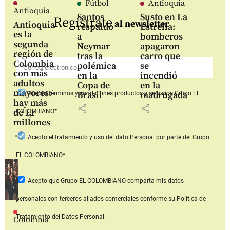
Fútbol
Antioquia
Antioquia
Santos
Susto en La
Regístrate
al newsletter
Antioquia
respaldó
Estrella:
es la
a
bomberos
segunda
Neymar
apagaron
región de
tras la
carro que
Colombia
polémica
se
con más
en la
incendió
adultos
Copa de
en la
mayores:
Brasil
madrugada
Acepto
términos y condiciones productos y servicios
Grupo EL
hay más
share
share
de 1,1
COLOMBIANO*
millones
share
Acepto
el tratamiento y uso del dato Personal
por parte del Grupo
EL COLOMBIANO*
Acepto que Grupo EL COLOMBIANO
comparta mis datos
personales con terceros aliados comerciales
conforme su Política de
Tratamiento del Datos Personal.
Colombia