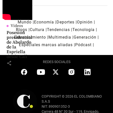
Mundo
Economía
Deportes
Opinión
Videos
Blogs
Cultura
Tendencias
Tecnología
Posesión
presidencial
Entretenimiento
Multimedia
Generación
de Abelardo
Especiales marcas aliadas
Pódcast
de la
Espriella
desde Cali
REDES SOCIALES
share
COPYRIGHT © 2026 EL COLOMBIANO
S.A.S
NIT: 890901352-3
Carrera 48 N° 30 Sur - 119, Envigado,