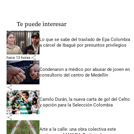
Te puede interesar
Lo que se sabe del traslado de Epa Colombia
a cárcel de Ibagué por presuntos privilegios
share
hace 13 horas
Condenaron a médico por abusar de joven en
consultorio del centro de Medellín
share
Camilo Durán, la nueva carta de gol del Celtic
y opción para la Selección Colombia
share
Arte a la calle: una obra colectiva este