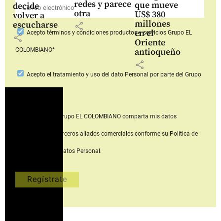
redes y parece
que mueve
decide
otra
US$ 380
volver a
millones
escucharse
share
en el
Acepto
términos y condiciones productos y servicios
Grupo EL
share
Oriente
COLOMBIANO*
antioqueño
share
Acepto
el tratamiento y uso del dato Personal
por parte del Grupo
EL COLOMBIANO*
Acepto que Grupo EL COLOMBIANO
comparta mis datos
personales con terceros aliados comerciales
conforme su Política de
Tratamiento del Datos Personal.