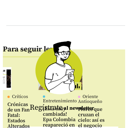
Para seguir leyendo
Críticos
Oriente
Entretenimiento
Antioqueño
Crónicas
Regístrate
al newsletter
¡Está muy
Flores que
de un Fan
cambiada!
cruzan el
Fatal:
Epa Colombia
cielo: así es
Estados
reapareció en
el negocio
Alterados