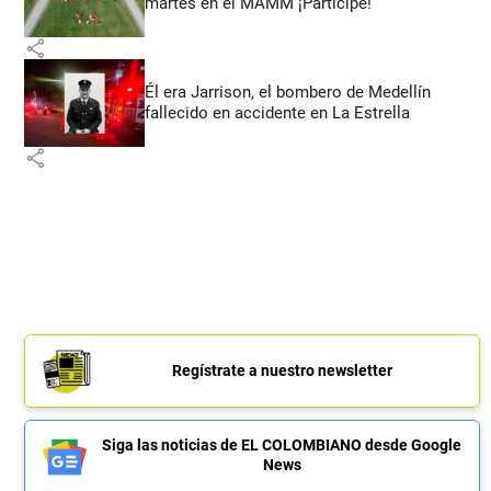
martes en el MAMM ¡Participe!
share
Él era Jarrison, el bombero de Medellín
fallecido en accidente en La Estrella
share
Regístrate a nuestro newsletter
Siga las noticias de EL COLOMBIANO desde Google
News