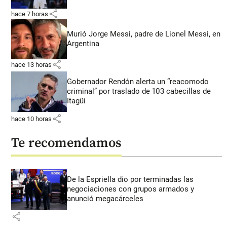
share
hace 7 horas
Murió Jorge Messi, padre de Lionel Messi, en
Argentina
share
hace 13 horas
Gobernador Rendón alerta un “reacomodo
criminal” por traslado de 103 cabecillas de
Itagüí
share
hace 10 horas
Te recomendamos
De la Espriella dio por terminadas las
negociaciones con grupos armados y
anunció megacárceles
share