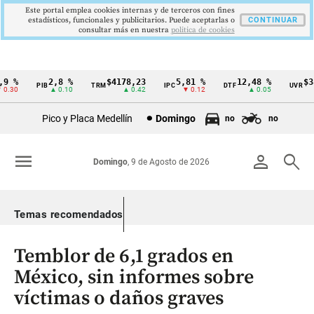
Este portal emplea cookies internas y de terceros con fines
estadísticos, funcionales y publicitarios. Puede aceptarlas o
CONTINUAR
consultar más en nuestra
politica de cookies
 %
2,8 %
$4178,23
5,81 %
12,48 %
$386
PIB
TRM
IPC
DTF
UVR
Cintillo
.30
▲ 0.10
▲ 0.42
▼ 0.12
▲ 0.05
de
Pico y Placa Medellín
Domingo
no
no
indicadores
económicos
menu
person
search
Domingo
, 9 de Agosto de 2026
Colombia
Temas recomendados
Temblor de 6,1 grados en
México, sin informes sobre
víctimas o daños graves