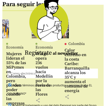
Para seguir leyendo
Colombia
Economía
Economía
Calor
Regístrate
al newsletter
Mujeres
Wingo
extremo en
lideran el
opera
la costa
55% de las
236
Caribe:
MiPymes
vuelos
Barranquilla
en
hacia
alcanza los
Colombia,
Medellín
35°C y
pero
por la
aumenta el
pierden
Feria de
consumo de
Acepto
términos y condiciones productos y servicios
Grupo EL
poder
las
energía
cuando
Flores
COLOMBIANO*
share
las
share
empresas
Acepto
el tratamiento y uso del dato Personal
por parte del Grupo