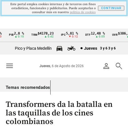
Este portal emplea cookies internas y de terceros con fines
estadísticos, funcionales y publicitarios. Puede aceptarlas o
CONTINUAR
consultar más en nuestra
politica de cookies
2,8 %
$4178,23
5,81 %
12,48 %
$386,12
PIB
TRM
IPC
DTF
UVR
Cintillo
▲ 0.10
▲ 0.42
▼ 0.12
▲ 0.05
▲ 0
de
Pico y Placa Medellín
Jueves
3 y 6
3 y 6
indicadores
económicos
menu
person
search
Jueves
, 6 de Agosto de 2026
Colombia
Temas recomendados
Transformers da la batalla en
las taquillas de los cines
colombianos