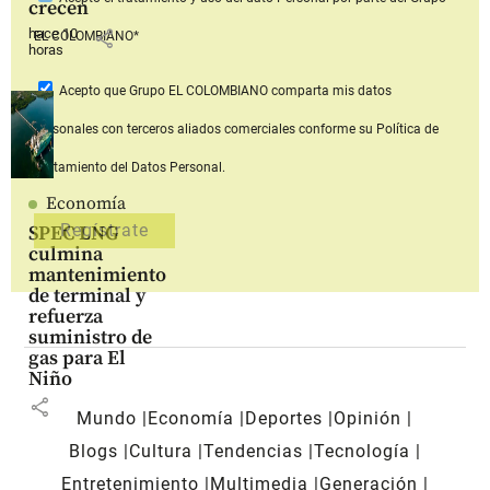
crecen
hace 10
share
EL COLOMBIANO*
horas
Acepto que Grupo EL COLOMBIANO
comparta mis datos
personales con terceros aliados comerciales
conforme su Política de
Tratamiento del Datos Personal.
Economía
SPEC LNG
culmina
mantenimiento
de terminal y
refuerza
suministro de
gas para El
Niño
share
Mundo
Economía
Deportes
Opinión
Blogs
Cultura
Tendencias
Tecnología
Entretenimiento
Multimedia
Generación