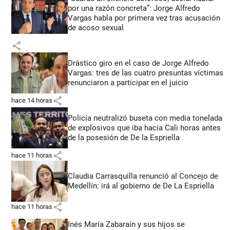
por una razón concreta”: Jorge Alfredo
Vargas habla por primera vez tras acusación
de acoso sexual
share
Drástico giro en el caso de Jorge Alfredo
Vargas: tres de las cuatro presuntas víctimas
renunciaron a participar en el juicio
share
hace 14 horas
Policía neutralizó buseta con media tonelada
de explosivos que iba hacia Cali horas antes
de la posesión de De la Espriella
share
hace 11 horas
Claudia Carrasquilla renunció al Concejo de
Medellín: irá al gobierno de De La Espriella
share
hace 11 horas
Inés María Zabaraín y sus hijos se