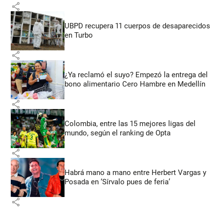
share
UBPD recupera 11 cuerpos de desaparecidos
en Turbo
share
¿Ya reclamó el suyo? Empezó la entrega del
bono alimentario Cero Hambre en Medellín
share
Colombia, entre las 15 mejores ligas del
mundo, según el ranking de Opta
share
Habrá mano a mano entre Herbert Vargas y
Posada en ‘Sírvalo pues de feria’
share