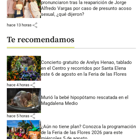
pronunciaron tras la reaparición de Jorge
Alfredo Vargas por caso de presunto acoso
sexual, ¿qué dijeron?
share
hace 13 horas
Te recomendamos
Concierto gratuito de Arelys Henao, tablado
en el Centro y recorridos por Santa Elena
este 6 de agosto en la Feria de las Flores
share
hace 4 horas
Murió la bebé hipopótamo rescatada en el
Magdalena Medio
share
hace 5 horas
¿Aún no tiene plan? Conozca la programación
de la Feria de las Flores 2026 para este
miércoles 5 de agosto