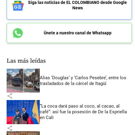
Siga las noticias de EL COLOMBIANO desde Google
News
Únete a nuestro canal de Whatsapp
Las más leídas
Alias ‘Douglas’ y ‘Carlos Pesebre’, entre los
trasladados de la cárcel de Itagüí
share
“La coca dará paso al coco, al cacao, al
café”: así fue la posesión de De la Espriella
en Cali
share