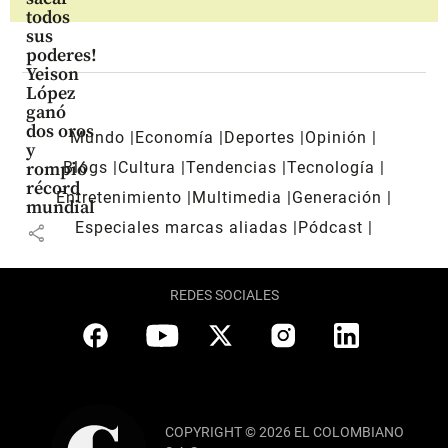
todos
sus
poderes!
Yeison
López
ganó
dos oros
Mundo
Economía
Deportes
Opinión
y
Blogs
Cultura
Tendencias
Tecnología
rompió
récord
Entretenimiento
Multimedia
Generación
mundial
Especiales marcas aliadas
Pódcast
share
REDES SOCIALES
COPYRIGHT © 2026 EL COLOMBIANO