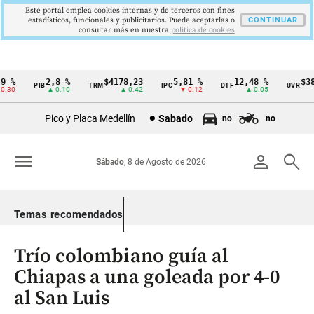
Este portal emplea cookies internas y de terceros con fines
estadísticos, funcionales y publicitarios. Puede aceptarlas o
CONTINUAR
consultar más en nuestra
politica de cookies
 %
2,8 %
$4178,23
5,81 %
12,48 %
$386
PIB
TRM
IPC
DTF
UVR
Cintillo
30
▲ 0.10
▲ 0.42
▼ 0.12
▲ 0.05
de
Pico y Placa Medellín
Sabado
no
no
indicadores
económicos
menu
person
search
Sábado
, 8 de Agosto de 2026
Colombia
Temas recomendados
Trío colombiano guía al
Chiapas a una goleada por 4-0
al San Luis