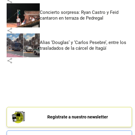
share
Concierto sorpresa: Ryan Castro y Feid
cantaron en terraza de Pedregal
share
Alias ‘Douglas’ y ‘Carlos Pesebre’, entre los
trasladados de la cárcel de Itagüí
share
Regístrate a nuestro newsletter