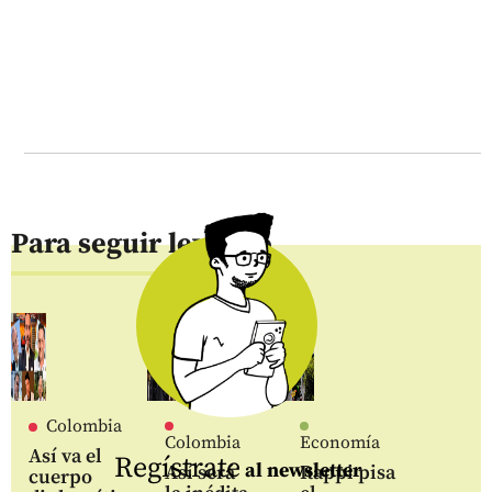
Para seguir leyendo
Colombia
Colombia
Economía
Así va el
Regístrate
al newsletter
Así será
Rappi pisa
cuerpo