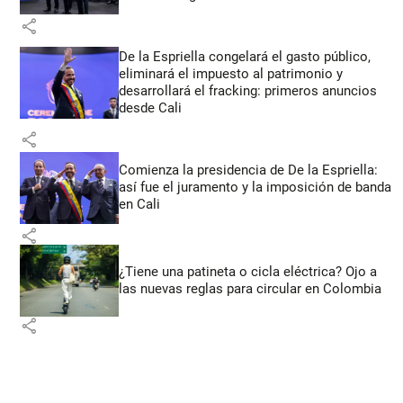
share
De la Espriella congelará el gasto público,
eliminará el impuesto al patrimonio y
desarrollará el fracking: primeros anuncios
desde Cali
share
Comienza la presidencia de De la Espriella:
así fue el juramento y la imposición de banda
en Cali
share
¿Tiene una patineta o cicla eléctrica? Ojo a
las nuevas reglas para circular en Colombia
share