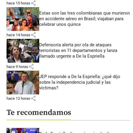
share
hace 15 horas
Estas son las tres colombianas que murieron
en accidente aéreo en Brasil; viajaban para
celebrar unos quince
share
hace 14 horas
Defensoría alerta por ola de ataques
terroristas en 11 departamentos y lanza
llamado urgente a De la Espriella
share
hace 9 horas
JEP responde a De la Espriella: ¿qué dijo
sobre la independencia judicial y las
víctimas?
share
hace 12 horas
Te recomendamos