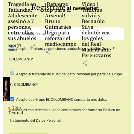
Tragedia en
¡Refuerzo
Video |
Regístrate
al newsletter
Tailandia:
top para el
Vinícius
Adolescente
Arsenal!
volvió y
asesinó a 7
Bruno
Bernardo
personas,
Guimarães
Silva
entre ellas,
llega para
debutó: vea
sus abuelos
reforzar el
los goles
mediocampo
del Real
hace 11
share
Madrid ante
Acepto
términos y condiciones productos y servicios
Grupo EL
horas
share
Ferencvaros
COLOMBIANO*
share
Acepto
el tratamiento y uso del dato Personal
por parte del Grupo
EL COLOMBIANO*
Acepto que Grupo EL COLOMBIANO
comparta mis datos
Cita
personales con terceros aliados comerciales
conforme su Política de
Textual
Tratamiento del Datos Personal.