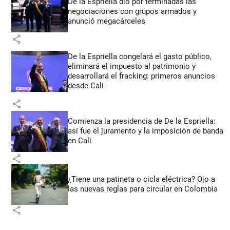
De la Espriella dio por terminadas las
negociaciones con grupos armados y
anunció megacárceles
share
De la Espriella congelará el gasto público,
eliminará el impuesto al patrimonio y
desarrollará el fracking: primeros anuncios
desde Cali
share
Comienza la presidencia de De la Espriella:
así fue el juramento y la imposición de banda
en Cali
share
¿Tiene una patineta o cicla eléctrica? Ojo a
las nuevas reglas para circular en Colombia
share