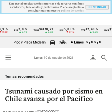
Este portal emplea cookies internas y de terceros con fines
estadísticos, funcionales y publicitarios. Puede aceptarlas o
CONTINUAR
consultar más en nuestra
politica de cookies
9 %
2,8 %
$4178,23
5,81 %
12,48 %
$38
PIB
TRM
IPC
DTF
UVR
Cintillo
.30
▲ 0.10
▲ 0.42
▼ 0.12
▲ 0.05
de
Pico y Placa Medellín
Lunes
5 y 8
5 y 8
indicadores
económicos
menu
person
search
Lunes
, 10 de Agosto de 2026
Colombia
Temas recomendados
Tsunami causado por sismo en
Chile avanza por el Pacífico