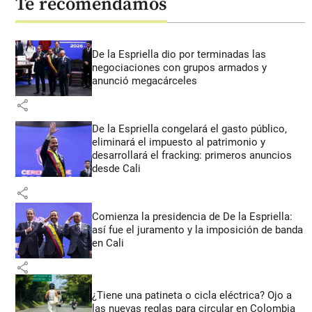
Te recomendamos
De la Espriella dio por terminadas las
negociaciones con grupos armados y
anunció megacárceles
share
De la Espriella congelará el gasto público,
eliminará el impuesto al patrimonio y
desarrollará el fracking: primeros anuncios
desde Cali
share
Comienza la presidencia de De la Espriella:
así fue el juramento y la imposición de banda
en Cali
share
¿Tiene una patineta o cicla eléctrica? Ojo a
las nuevas reglas para circular en Colombia