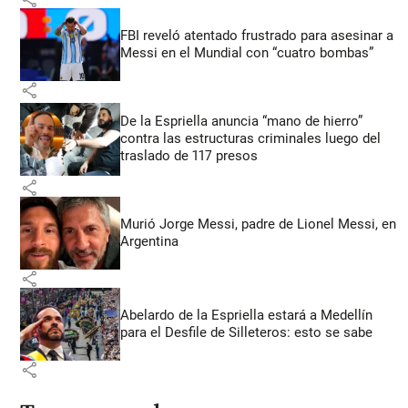
FBI reveló atentado frustrado para asesinar a
Messi en el Mundial con “cuatro bombas”
share
De la Espriella anuncia “mano de hierro”
contra las estructuras criminales luego del
traslado de 117 presos
share
Murió Jorge Messi, padre de Lionel Messi, en
Argentina
share
Abelardo de la Espriella estará a Medellín
para el Desfile de Silleteros: esto se sabe
share