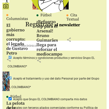
Fútbol
Cita
Columnistas
Textual
¡Refuerzo
Regístrate
al newsletter
El
top para el
gobierno
Arsenal!
más
Bruno
corrupto:
share
Guimarães
el legado
llega para
de Gustavo
reforzar el
Petro
mediocampo
Acepto
términos y condiciones productos y servicios
Grupo EL
share
share
COLOMBIANO*
Acepto
el tratamiento y uso del dato Personal
por parte del Grupo
EL COLOMBIANO*
Fútbol
Acepto que Grupo EL COLOMBIANO
comparta mis datos
La pelota
de la
personales con terceros aliados comerciales
conforme su Política de