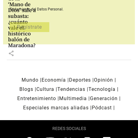
‘Mano de
Dios’ sale a
Tratamiento del Datos Personal.
subasta:
¿cuánto
vale el
histórico
balón de
Maradona?
share
Mundo
Economía
Deportes
Opinión
Blogs
Cultura
Tendencias
Tecnología
Entretenimiento
Multimedia
Generación
Especiales marcas aliadas
Pódcast
REDES SOCIALES