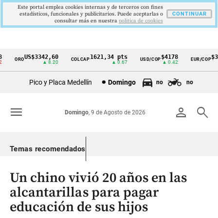
Este portal emplea cookies internas y de terceros con fines
estadísticos, funcionales y publicitarios. Puede aceptarlas o
CONTINUAR
consultar más en nuestra
politica de cookies
US$3342,60
1621,34 pts
$4178
$36
ORO
COLCAP
USD/COP
EUR/COP
Cintillo
▲ 8.20
▲ 0.67
▲ 0.42
de
Pico y Placa Medellín
Domingo
no
no
indicadores
económicos
menu
person
search
Domingo
, 9 de Agosto de 2026
Colombia
Temas recomendados
Un chino vivió 20 años en las
alcantarillas para pagar
educación de sus hijos