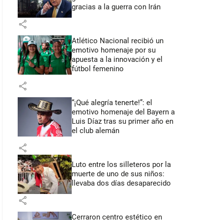
gracias a la guerra con Irán
share
Atlético Nacional recibió un
emotivo homenaje por su
apuesta a la innovación y el
fútbol femenino
share
“¡Qué alegría tenerte!”: el
emotivo homenaje del Bayern a
Luis Díaz tras su primer año en
el club alemán
share
Luto entre los silleteros por la
muerte de uno de sus niños:
llevaba dos días desaparecido
share
Cerraron centro estético en