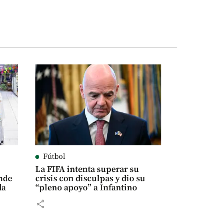
Fútbol
La FIFA intenta superar su
nde
crisis con disculpas y dio su
da
“pleno apoyo” a Infantino
share