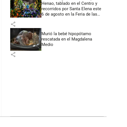
Henao, tablado en el Centro y
recorridos por Santa Elena este
6 de agosto en la Feria de las
Flores
share
Murió la bebé hipopótamo
rescatada en el Magdalena
Medio
share