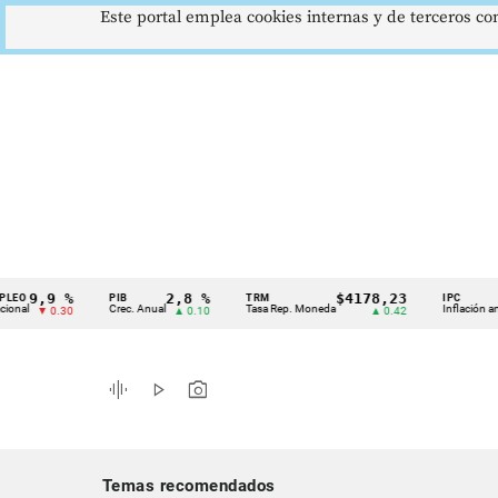
Este portal emplea cookies internas y de terceros con
,9 %
2,8 %
$4178,23
5,
PIB
TRM
IPC
Cintillo
Crec. Anual
Tasa Rep. Moneda
Inflación anual
▼ 0.30
▲ 0.10
▲ 0.42
▼
de
indicadores
graphic_eq
play_arrow
photo_camera
económicos
Colombia
Temas recomendados