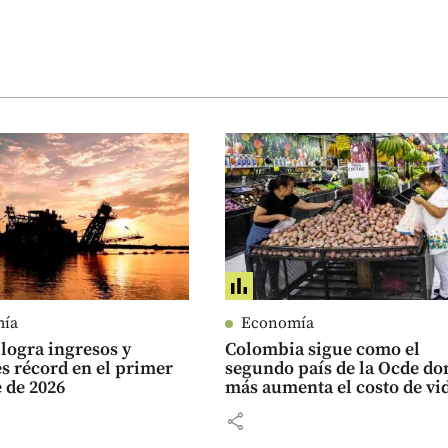
mía
Economía
logra ingresos y
Colombia sigue como el
es récord en el primer
segundo país de la Ocde do
 de 2026
más aumenta el costo de vi
share