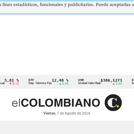
 fines estadísticos, funcionales y publicitarios. Puede aceptarlas
81 %
12,48 %
$386,1273
DTF
UVR
SMMLV
Dep. Término Fijo
Unidad Valor Real
Salario M
 0.12
▲ 0.05
▲ 0.03
Viernes
, 7 de Agosto de 2026