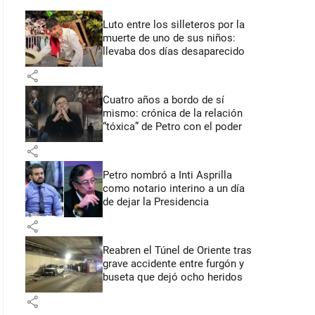
Luto entre los silleteros por la
muerte de uno de sus niños:
llevaba dos días desaparecido
share
Cuatro años a bordo de sí
mismo: crónica de la relación
“tóxica” de Petro con el poder
share
Petro nombró a Inti Asprilla
como notario interino a un día
de dejar la Presidencia
share
Reabren el Túnel de Oriente tras
grave accidente entre furgón y
buseta que dejó ocho heridos
share