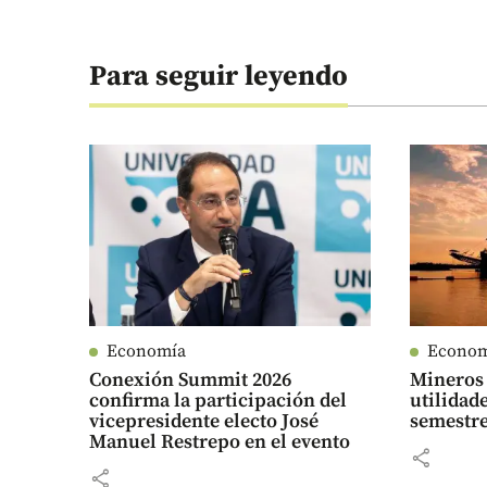
Para seguir leyendo
Economía
Econo
Conexión Summit 2026
Mineros 
confirma la participación del
utilidad
vicepresidente electo José
semestre
Manuel Restrepo en el evento
share
share