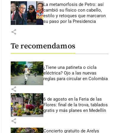
La metamorfosis de Petro: así
cambió su físico con cabello,
estilo y retoques que marcaron
su paso por la Presidencia
share
Te recomendamos
¿Tiene una patineta o cicla
eléctrica? Ojo a las nuevas
reglas para circular en Colombia
share
6 de agosto en la Feria de las
Flores: final de la trova, tablados
gratis y más planes en Medellín
share
Concierto gratuito de Arelys