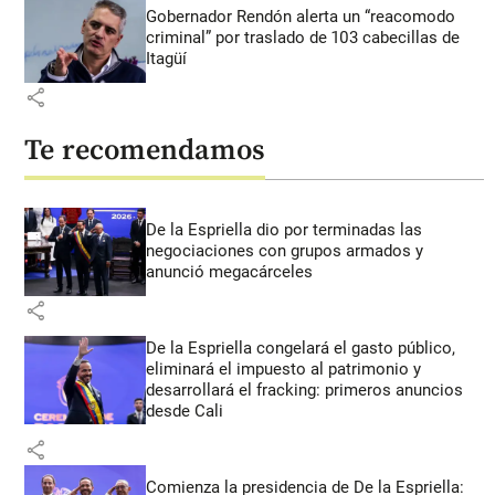
Gobernador Rendón alerta un “reacomodo
criminal” por traslado de 103 cabecillas de
Itagüí
share
Te recomendamos
De la Espriella dio por terminadas las
negociaciones con grupos armados y
anunció megacárceles
share
De la Espriella congelará el gasto público,
eliminará el impuesto al patrimonio y
desarrollará el fracking: primeros anuncios
desde Cali
share
Comienza la presidencia de De la Espriella: