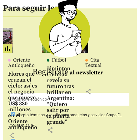
Para seguir leyendo
Oriente
Fútbol
Cita
Antioqueño
Textual
Jáminton
Regístrate
al newsletter
Flores que
Campaz
cruzan el
revela su
cielo: así es
futuro tras
share
el negocio
brillar en
que mueve
Argentina:
US$ 380
“Quiero
millones
salir por
en el
la puerta
Acepto
términos y condiciones productos y servicios
Grupo EL
Oriente
grande”
COLOMBIANO*
antioqueño
share
share