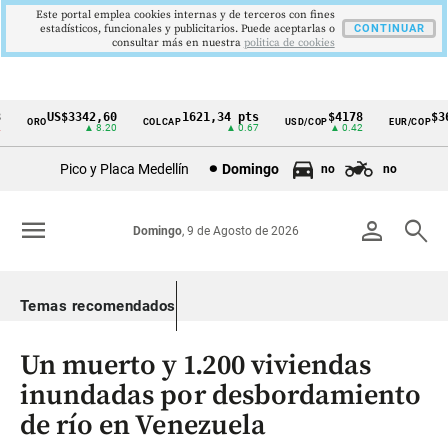
Este portal emplea cookies internas y de terceros con fines
estadísticos, funcionales y publicitarios. Puede aceptarlas o
CONTINUAR
consultar más en nuestra
politica de cookies
US$3342,60
1621,34 pts
$4178
$364
ORO
COLCAP
USD/COP
EUR/COP
Cintillo
▲ 8.20
▲ 0.67
▲ 0.42
de
Pico y Placa Medellín
Domingo
no
no
indicadores
económicos
menu
person
search
Domingo
, 9 de Agosto de 2026
Colombia
Temas recomendados
Un muerto y 1.200 viviendas
inundadas por desbordamiento
de río en Venezuela