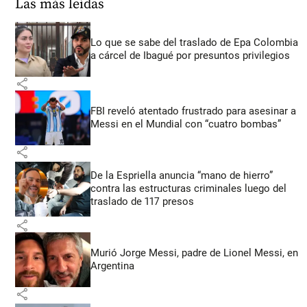
Las más leídas
Lo que se sabe del traslado de Epa Colombia
a cárcel de Ibagué por presuntos privilegios
share
FBI reveló atentado frustrado para asesinar a
Messi en el Mundial con “cuatro bombas”
share
De la Espriella anuncia “mano de hierro”
contra las estructuras criminales luego del
traslado de 117 presos
share
Murió Jorge Messi, padre de Lionel Messi, en
Argentina
share