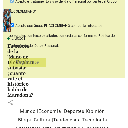
Acepto
el tratamiento y uso del dato Personal
por parte del Grupo
EL COLOMBIANO*
Acepto que Grupo EL COLOMBIANO
comparta mis datos
personales con terceros aliados comerciales
conforme su Política de
Fútbol
La pelota
Tratamiento del Datos Personal.
de la
‘Mano de
Dios’ sale a
subasta:
¿cuánto
vale el
histórico
balón de
Maradona?
share
Mundo
Economía
Deportes
Opinión
Blogs
Cultura
Tendencias
Tecnología