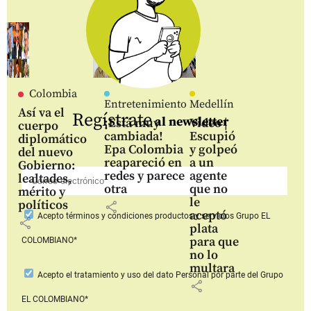
Colombia
Entretenimiento
Medellín
Así va el
Regístrate
al newsletter
¡Está muy
Video |
cuerpo
cambiada!
Escupió
diplomático
Epa Colombia
y golpeó
del nuevo
reapareció en
a un
Gobierno:
redes y parece
agente
lealtades,
otra
que no
mérito y
le
políticos
share
aceptó
Acepto
términos y condiciones productos y servicios
Grupo EL
share
plata
para que
COLOMBIANO*
no lo
multara
Acepto
el tratamiento y uso del dato Personal
por parte del Grupo
share
EL COLOMBIANO*