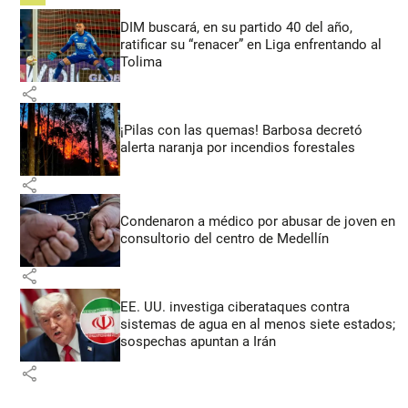
DIM buscará, en su partido 40 del año,
ratificar su “renacer” en Liga enfrentando al
Tolima
share
¡Pilas con las quemas! Barbosa decretó
alerta naranja por incendios forestales
share
Condenaron a médico por abusar de joven en
consultorio del centro de Medellín
share
EE. UU. investiga ciberataques contra
sistemas de agua en al menos siete estados;
sospechas apuntan a Irán
share