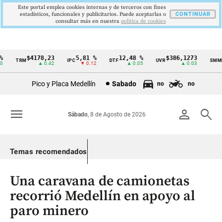
Este portal emplea cookies internas y de terceros con fines
estadísticos, funcionales y publicitarios. Puede aceptarlas o
CONTINUAR
consultar más en nuestra
politica de cookies
$4178,23
5,81 %
12,48 %
$386,1273
TRM
IPC
DTF
UVR
SMMLV
Cintillo
▲ 0.42
▼ 0.12
▲ 0.05
▲ 0.03
de
Pico y Placa Medellín
Sabado
no
no
indicadores
económicos
menu
person
search
Sábado
, 8 de Agosto de 2026
Colombia
Temas recomendados
Una caravana de camionetas
recorrió Medellín en apoyo al
paro minero