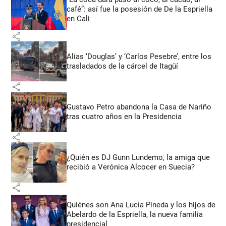
café”: así fue la posesión de De la Espriella
en Cali
share
Alias ‘Douglas’ y ‘Carlos Pesebre’, entre los
trasladados de la cárcel de Itagüí
share
Gustavo Petro abandona la Casa de Nariño
tras cuatro años en la Presidencia
share
¿Quién es DJ Gunn Lundemo, la amiga que
recibió a Verónica Alcocer en Suecia?
share
Quiénes son Ana Lucía Pineda y los hijos de
Abelardo de la Espriella, la nueva familia
presidencial