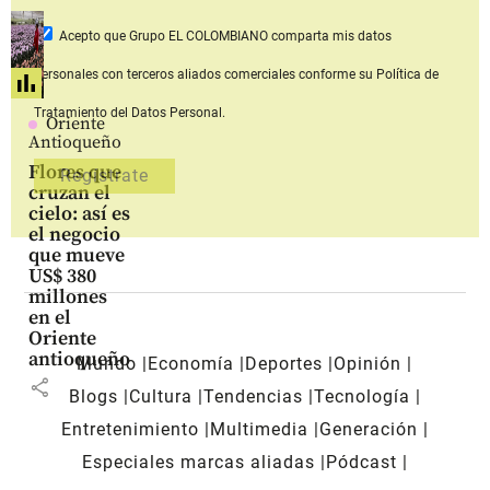
Acepto que Grupo EL COLOMBIANO
comparta mis datos
personales con terceros aliados comerciales
conforme su Política de
Tratamiento del Datos Personal.
Oriente
Antioqueño
Flores que
cruzan el
cielo: así es
el negocio
que mueve
US$ 380
millones
en el
Oriente
antioqueño
Mundo
Economía
Deportes
Opinión
share
Blogs
Cultura
Tendencias
Tecnología
Entretenimiento
Multimedia
Generación
Especiales marcas aliadas
Pódcast