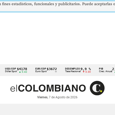
 fines estadísticos, funcionales y publicitarios. Puede aceptarlas
$4178
$3672
9,9 %
2,8 %
D/COP
EUR/COP
DESEMPLEO
PIB
ar Spot
Euro Spot
Tasa Nacional
Crec. Anual
▲ 0.42
—
▼ 0.30
▲ 0.10
Viernes
, 7 de Agosto de 2026