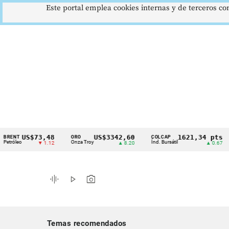
Este portal emplea cookies internas y de terceros con
US$73,48
US$3342,60
1621,34 pts
T
ORO
COLCAP
US
Cintillo
eo
Onza Troy
Índ. Bursátil
Dól
▼ 1.12
▲ 8.20
▲ 0.67
de
indicadores
graphic_eq
play_arrow
photo_camera
económicos
Colombia
Temas recomendados