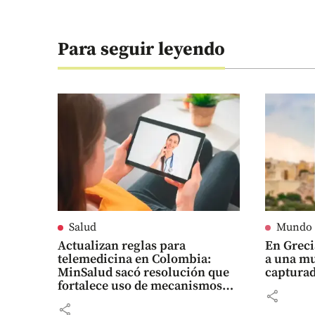
Para seguir leyendo
Salud
Mundo
Actualizan reglas para
En Grec
telemedicina en Colombia:
a una mu
MinSalud sacó resolución que
captura
fortalece uso de mecanismos
share
digitales
share