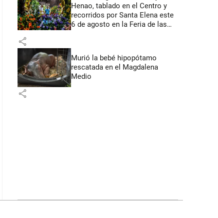
Henao, tablado en el Centro y
recorridos por Santa Elena este
6 de agosto en la Feria de las
Flores
share
Murió la bebé hipopótamo
rescatada en el Magdalena
Medio
share