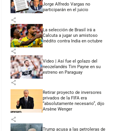
Jorge Alfredo Vargas no
participarán en el juicio
share
La selección de Brasil irá a
Calcuta a jugar un amistoso
inédito contra India en octubre
share
Video | Así fue el golazo del
neozelandés Tim Payne en su
estreno en Paraguay
share
Retirar proyecto de inversores
privados de la FIFA era
“absolutamente necesario”, dijo
Arsène Wenger
share
Trump acusa a las petroleras de