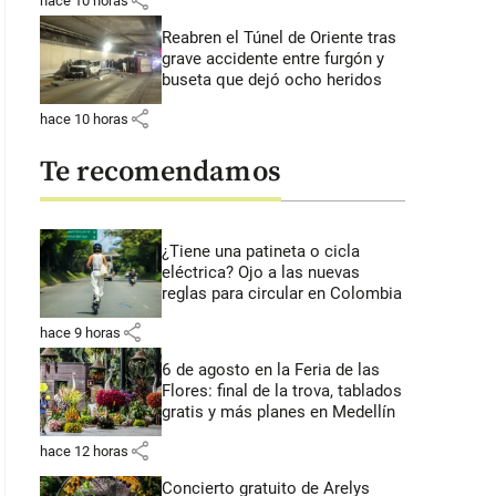
share
hace 10 horas
Reabren el Túnel de Oriente tras
grave accidente entre furgón y
buseta que dejó ocho heridos
share
hace 10 horas
Te recomendamos
¿Tiene una patineta o cicla
eléctrica? Ojo a las nuevas
reglas para circular en Colombia
share
hace 9 horas
6 de agosto en la Feria de las
Flores: final de la trova, tablados
gratis y más planes en Medellín
share
hace 12 horas
Concierto gratuito de Arelys