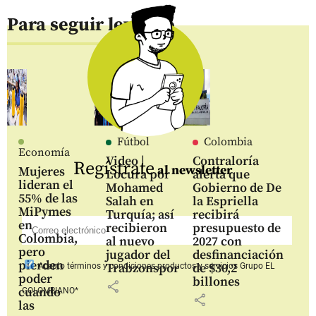
Para seguir leyendo
Fútbol
Colombia
Economía
Video |
Contraloría
Regístrate
al newsletter
Mujeres
Locura por
alerta que
lideran el
Mohamed
Gobierno de De
55% de las
Salah en
la Espriella
MiPymes
Turquía; así
recibirá
en
recibieron
presupuesto de
Colombia,
al nuevo
2027 con
pero
jugador del
desfinanciación
pierden
Trabzonspor
de $30,2
Acepto
términos y condiciones productos y servicios
Grupo EL
poder
billones
share
cuando
COLOMBIANO*
share
las