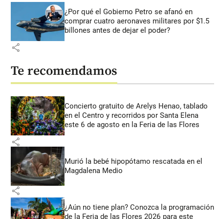
¿Por qué el Gobierno Petro se afanó en
comprar cuatro aeronaves militares por $1.5
billones antes de dejar el poder?
share
Te recomendamos
Concierto gratuito de Arelys Henao, tablado
en el Centro y recorridos por Santa Elena
este 6 de agosto en la Feria de las Flores
share
Murió la bebé hipopótamo rescatada en el
Magdalena Medio
share
¿Aún no tiene plan? Conozca la programación
de la Feria de las Flores 2026 para este