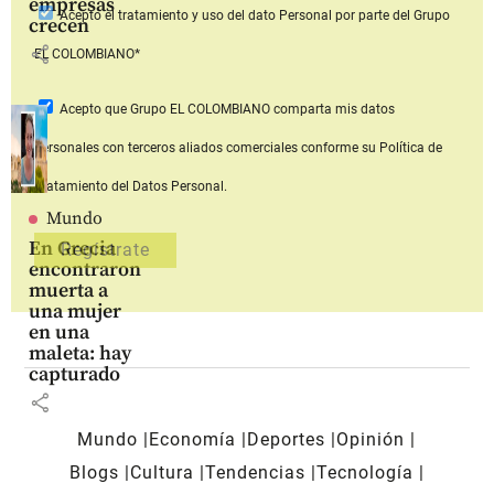
empresas
Acepto
el tratamiento y uso del dato Personal
por parte del Grupo
crecen
share
EL COLOMBIANO*
Acepto que Grupo EL COLOMBIANO
comparta mis datos
personales con terceros aliados comerciales
conforme su Política de
Tratamiento del Datos Personal.
Mundo
En Grecia
encontraron
muerta a
una mujer
en una
maleta: hay
capturado
share
Mundo
Economía
Deportes
Opinión
Blogs
Cultura
Tendencias
Tecnología