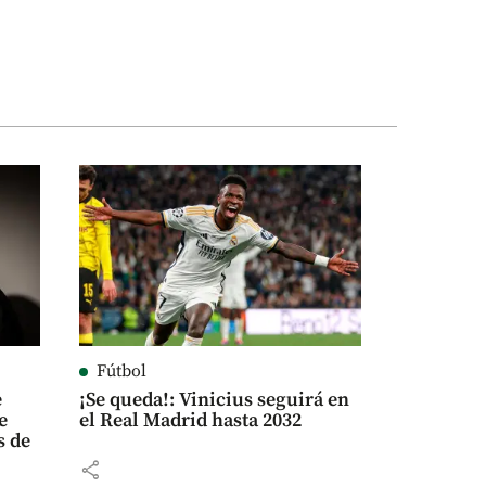
Fútbol
e
¡Se queda!: Vinicius seguirá en
e
el Real Madrid hasta 2032
s de
share