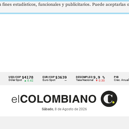
 fines estadísticos, funcionales y publicitarios. Puede aceptarlas
$4178
$3639
9,9 %
2,8 %
SD/COP
EUR/COP
DESEMPLEO
PIB
ólar Spot
Euro Spot
Tasa Nacional
Crec. Anual
▲ 0.42
—
▼ 0.30
▲ 0.10
Sábado
, 8 de Agosto de 2026