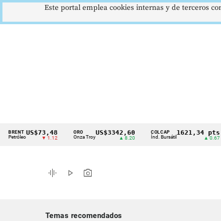
Este portal emplea cookies internas y de terceros con
US$73,48
US$3342,60
1621,34 pts
NT
ORO
COLCAP
U
Cintillo
óleo
Onza Troy
Índ. Bursátil
D
▼ 1.12
▲ 8.20
▲ 0.67
de
indicadores
graphic_eq
play_arrow
photo_camera
económicos
Colombia
Temas recomendados