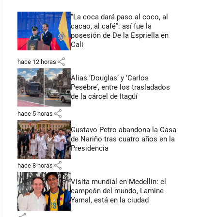
“La coca dará paso al coco, al
cacao, al café”: así fue la
posesión de De la Espriella en
Cali
share
hace 12 horas
Alias ‘Douglas’ y ‘Carlos
Pesebre’, entre los trasladados
de la cárcel de Itagüí
share
hace 5 horas
Gustavo Petro abandona la Casa
de Nariño tras cuatro años en la
Presidencia
share
hace 8 horas
Visita mundial en Medellín: el
campeón del mundo, Lamine
Yamal, está en la ciudad