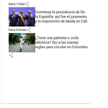
primeros anuncios desde Cali
share
hace 1 hora
Comienza la presidencia de De
la Espriella: así fue el juramento
y la imposición de banda en Cali
share
hace 6 horas
¿Tiene una patineta o cicla
eléctrica? Ojo a las nuevas
reglas para circular en Colombia
share