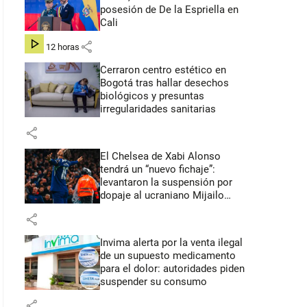
posesión de De la Espriella en
Cali
share
hace 12 horas
Cerraron centro estético en
Bogotá tras hallar desechos
biológicos y presuntas
irregularidades sanitarias
share
El Chelsea de Xabi Alonso
tendrá un “nuevo fichaje”:
levantaron la suspensión por
dopaje al ucraniano Mijailo
Mudryk
share
Invima alerta por la venta ilegal
de un supuesto medicamento
para el dolor: autoridades piden
suspender su consumo
share