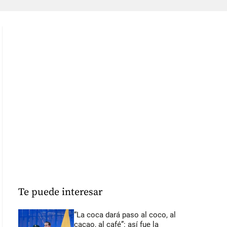
Te puede interesar
“La coca dará paso al coco, al
cacao, al café”: así fue la