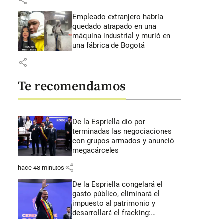
share
Empleado extranjero habría
quedado atrapado en una
máquina industrial y murió en
una fábrica de Bogotá
share
Te recomendamos
De la Espriella dio por
terminadas las negociaciones
con grupos armados y anunció
megacárceles
share
hace 48 minutos
De la Espriella congelará el
gasto público, eliminará el
impuesto al patrimonio y
desarrollará el fracking: