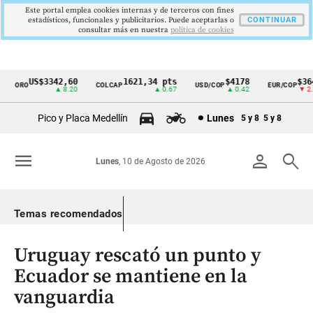
Este portal emplea cookies internas y de terceros con fines
estadísticos, funcionales y publicitarios. Puede aceptarlas o
CONTINUAR
consultar más en nuestra
politica de cookies
US$3342,60
1621,34 pts
$4178
$3647
ORO
COLCAP
USD/COP
EUR/COP
Cintillo
▲ 8.20
▲ 0.67
▲ 0.42
▼ 2.00
de
Pico y Placa Medellín
Lunes
5 y 8
5 y 8
indicadores
económicos
menu
person
search
Lunes
, 10 de Agosto de 2026
Colombia
Temas recomendados
Uruguay rescató un punto y
Ecuador se mantiene en la
vanguardia