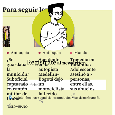
Para seguir leyendo
Antioquia
Antioquia
Mundo
¿Se
Accidente
Tragedia en
Regístrate
al newsletter
guardaba
en la
Tailandia:
la
autopista
Adolescente
munición?
Medellín-
asesinó a 7
Suboficial
Bogotá dejó
personas,
capturado
un
entre ellas,
en cantón
motociclista
sus abuelos
militar de
fallecido
share
Urabá
Acepto
términos y condiciones productos y servicios
Grupo EL
share
share
COLOMBIANO*