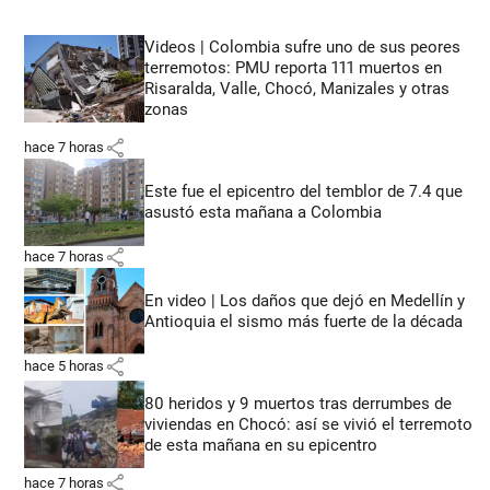
Videos | Colombia sufre uno de sus peores
terremotos: PMU reporta 111 muertos en
Risaralda, Valle, Chocó, Manizales y otras
zonas
share
hace 7 horas
Este fue el epicentro del temblor de 7.4 que
asustó esta mañana a Colombia
share
hace 7 horas
En video | Los daños que dejó en Medellín y
Antioquia el sismo más fuerte de la década
share
hace 5 horas
80 heridos y 9 muertos tras derrumbes de
viviendas en Chocó: así se vivió el terremoto
de esta mañana en su epicentro
share
hace 7 horas