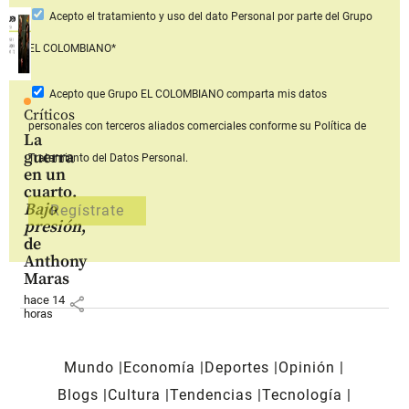
Acepto
el tratamiento y uso del dato Personal
por parte del Grupo
EL COLOMBIANO*
Acepto que Grupo EL COLOMBIANO
comparta mis datos
Críticos
personales con terceros aliados comerciales
conforme su Política de
La
guerra
Tratamiento del Datos Personal.
en un
cuarto.
Bajo
presión
,
de
Anthony
Maras
hace 14
share
horas
Mundo
Economía
Deportes
Opinión
Blogs
Cultura
Tendencias
Tecnología