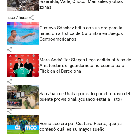
Risaralda, Valle, Chocó, Manizales y otras
zonas
share
hace 7 horas
Gustavo Sánchez brilla con un oro para la
natación artística de Colombia en Juegos
Centroamericanos
share
Marc-André Ter Stegen llega cedido al Ajax de
Ámsterdam; el guardameta no cuenta para
Flick en el Barcelona
share
San Juan de Urabá protestó por el retraso del
puente provisional, ¿cuándo estaría listo?
share
Roma acelera por Gustavo Puerta, que ya
confesó cuál es su mayor sueño