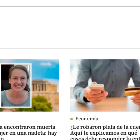
Economía
ia encontraron muerta
¿Le robaron plata de la cue
jer en una maleta: hay
Aquí le explicamos en qué
do
casos debe responder la en