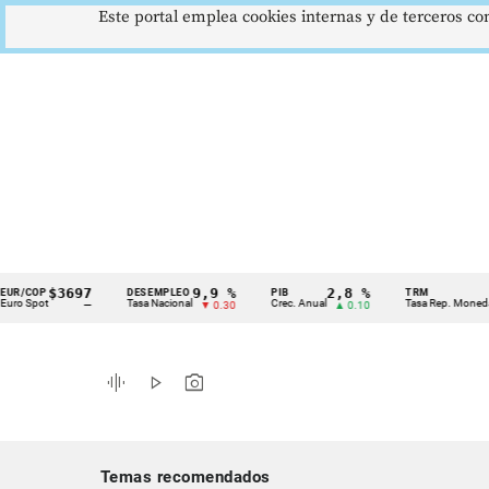
Este portal emplea cookies internas y de terceros con
$3697
9,9 %
2,8 %
$417
OP
DESEMPLEO
PIB
TRM
Cintillo
ot
Tasa Nacional
Crec. Anual
Tasa Rep. Moneda
—
▼ 0.30
▲ 0.10
de
indicadores
graphic_eq
play_arrow
photo_camera
económicos
Colombia
Temas recomendados