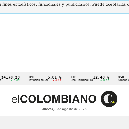
 fines estadísticos, funcionales y publicitarios. Puede aceptarlas
8,23
5,81 %
12,48 %
IPC
DTF
UVR
Inflación anual
Dep. Término Fijo
Unidad Valor Rea
▲ 0.42
▼ 0.12
▲ 0.05
Jueves
, 6 de Agosto de 2026