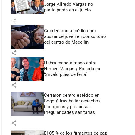
Jorge Alfredo Vargas no
participarán en el juicio
share
Condenaron a médico por
abusar de joven en consultorio
del centro de Medellín
share
Habrá mano a mano entre
Herbert Vargas y Posada en
‘Sírvalo pues de feria’
share
Cerraron centro estético en
Bogotá tras hallar desechos
biológicos y presuntas
irregularidades sanitarias
share
El 85 % de los firmantes de paz