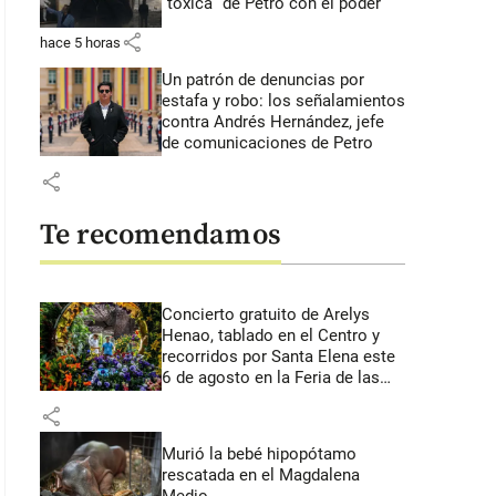
“tóxica” de Petro con el poder
share
hace 5 horas
Un patrón de denuncias por
estafa y robo: los señalamientos
contra Andrés Hernández, jefe
de comunicaciones de Petro
share
Te recomendamos
Concierto gratuito de Arelys
Henao, tablado en el Centro y
recorridos por Santa Elena este
6 de agosto en la Feria de las
Flores
share
Murió la bebé hipopótamo
rescatada en el Magdalena