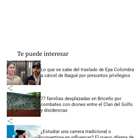
Te puede interesar
Lo que se sabe del traslado de Epa Colombia
a cárcel de Ibagué por presuntos privilegios
share
77 familias desplazadas en Briceño por
combates con drones entre el Clan del Golfo
y disidencias
share
¿Estudiar una carrera tradicional o
convertirse en influencer? El nuevo dilema de