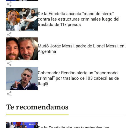
share
De la Espriella anuncia “mano de hierro”
contra las estructuras criminales luego del
traslado de 117 presos
share
Murió Jorge Messi, padre de Lionel Messi, en
Argentina
share
Gobernador Rendón alerta un “reacomodo
criminal” por traslado de 103 cabecillas de
Itagüí
share
Te recomendamos
De la Espriella dio por terminadas las