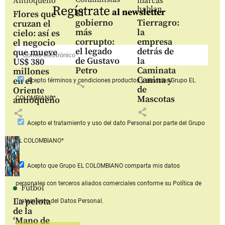
Antioqueño
marcas
Regístrate
hablan
al newsletter
El
Flores que
gobierno
Tierragro:
cruzan el
más
la
cielo: así es
corrupto:
empresa
el negocio
el legado
detrás de
que mueve
de Gustavo
la
US$ 380
Petro
Caminata
millones
Canina y
en el
Acepto
términos y condiciones productos y servicios
Grupo EL
share
de
Oriente
Mascotas
COLOMBIANO*
antioqueño
share
share
Acepto
el tratamiento y uso del dato Personal
por parte del Grupo
EL COLOMBIANO*
Acepto que Grupo EL COLOMBIANO
comparta mis datos
personales con terceros aliados comerciales
conforme su Política de
Fútbol
La pelota
Tratamiento del Datos Personal.
de la
‘Mano de