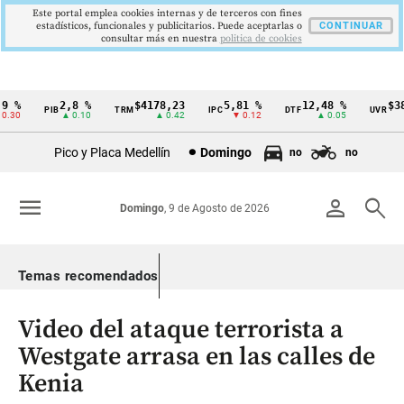
Este portal emplea cookies internas y de terceros con fines
estadísticos, funcionales y publicitarios. Puede aceptarlas o
CONTINUAR
consultar más en nuestra
politica de cookies
 %
2,8 %
$4178,23
5,81 %
12,48 %
$386
PIB
TRM
IPC
DTF
UVR
Cintillo
30
▲ 0.10
▲ 0.42
▼ 0.12
▲ 0.05
de
Pico y Placa Medellín
Domingo
no
no
indicadores
económicos
menu
person
search
Domingo
, 9 de Agosto de 2026
Colombia
Temas recomendados
Video del ataque terrorista a
Westgate arrasa en las calles de
Kenia