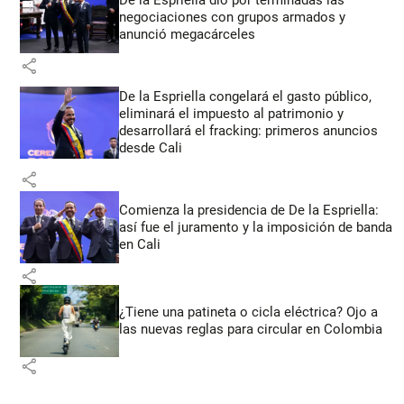
negociaciones con grupos armados y
anunció megacárceles
share
De la Espriella congelará el gasto público,
eliminará el impuesto al patrimonio y
desarrollará el fracking: primeros anuncios
desde Cali
share
Comienza la presidencia de De la Espriella:
así fue el juramento y la imposición de banda
en Cali
share
¿Tiene una patineta o cicla eléctrica? Ojo a
las nuevas reglas para circular en Colombia
share