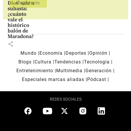
Dios’ sale a
subasta:
¿cuánto
vale el
histórico
balón de
Maradona?
share
Mundo
Economía
Deportes
Opinión
Blogs
Cultura
Tendencias
Tecnología
Entretenimiento
Multimedia
Generación
Especiales marcas aliadas
Pódcast
REDES SOCIALES