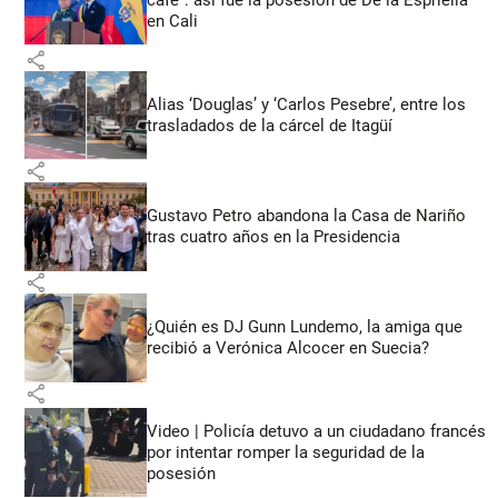
en Cali
share
Alias ‘Douglas’ y ‘Carlos Pesebre’, entre los
trasladados de la cárcel de Itagüí
share
Gustavo Petro abandona la Casa de Nariño
tras cuatro años en la Presidencia
share
¿Quién es DJ Gunn Lundemo, la amiga que
recibió a Verónica Alcocer en Suecia?
share
Video | Policía detuvo a un ciudadano francés
por intentar romper la seguridad de la
posesión