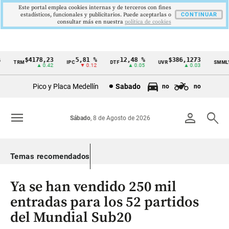
Este portal emplea cookies internas y de terceros con fines
estadísticos, funcionales y publicitarios. Puede aceptarlas o
CONTINUAR
consultar más en nuestra
politica de cookies
$4178,23
5,81 %
12,48 %
$386,1273
$
TRM
IPC
DTF
UVR
SMMLV
Cintillo
▲ 0.42
▼ 0.12
▲ 0.05
▲ 0.03
de
Pico y Placa Medellín
Sabado
no
no
indicadores
económicos
menu
person
search
Sábado
, 8 de Agosto de 2026
Colombia
Temas recomendados
Ya se han vendido 250 mil
entradas para los 52 partidos
del Mundial Sub20