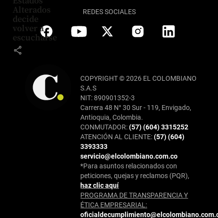
Estados
Alterados
REDES SOCIALES
decide
volver a
escucharse
share
COPYRIGHT © 2026 EL COLOMBIANO
S.A.S
NIT: 890901352-3
Carrera 48 N° 30 Sur - 119, Envigado,
Antioquia, Colombia.
CONMUTADOR:
(57) (604) 3315252
ATENCIÓN AL CLIENTE:
(57) (604)
3393333
servicio@elcolombiano.com.co
*Para asuntos relacionados con
peticiones, quejas y reclamos (PQR),
haz clic aquí
PROGRAMA DE TRANSPARENCIA Y
ÉTICA EMPRESARIAL:
oficialdecumplimiento@elcolombiano.com.