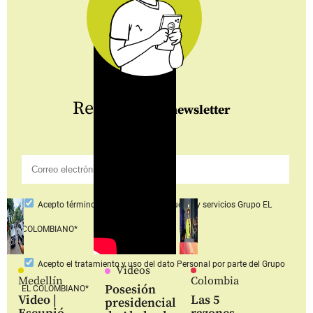
Regístrate
al newsletter
Acepto
términos y condiciones productos y servicios
Grupo EL
COLOMBIANO*
Acepto
el tratamiento y uso del dato Personal
por parte del Grupo
Videos
Medellín
Colombia
Posesión
EL COLOMBIANO*
Video |
Las 5
presidencial