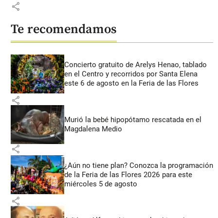
share
Te recomendamos
Concierto gratuito de Arelys Henao, tablado
en el Centro y recorridos por Santa Elena
este 6 de agosto en la Feria de las Flores
share
Murió la bebé hipopótamo rescatada en el
Magdalena Medio
share
¿Aún no tiene plan? Conozca la programación
de la Feria de las Flores 2026 para este
miércoles 5 de agosto
share