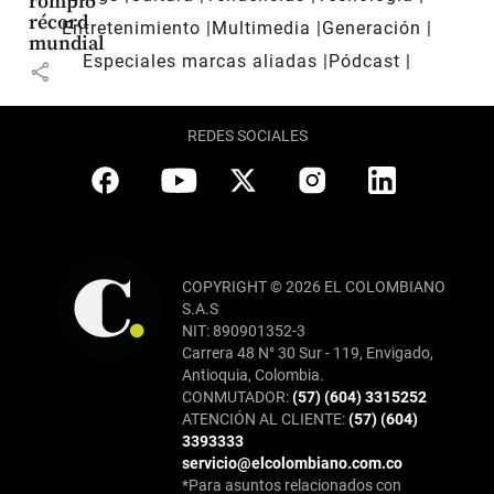
rompió
récord
Entretenimiento
Multimedia
Generación
mundial
Especiales marcas aliadas
Pódcast
share
REDES SOCIALES
COPYRIGHT © 2026 EL COLOMBIANO
S.A.S
NIT: 890901352-3
Carrera 48 N° 30 Sur - 119, Envigado,
Antioquia, Colombia.
CONMUTADOR:
(57) (604) 3315252
ATENCIÓN AL CLIENTE:
(57) (604)
3393333
servicio@elcolombiano.com.co
*Para asuntos relacionados con