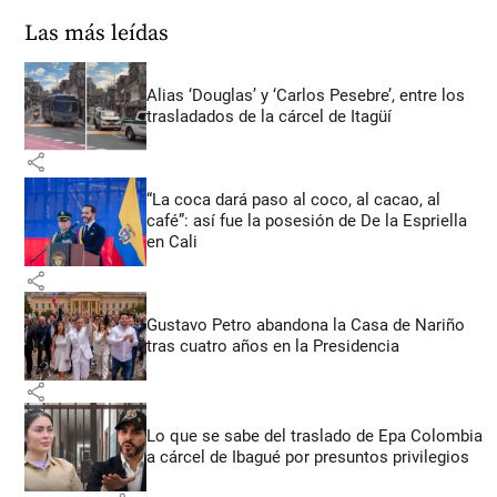
Las más leídas
Alias ‘Douglas’ y ‘Carlos Pesebre’, entre los
trasladados de la cárcel de Itagüí
share
“La coca dará paso al coco, al cacao, al
café”: así fue la posesión de De la Espriella
en Cali
share
Gustavo Petro abandona la Casa de Nariño
tras cuatro años en la Presidencia
share
Lo que se sabe del traslado de Epa Colombia
a cárcel de Ibagué por presuntos privilegios