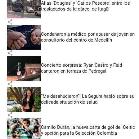
Alias ‘Douglas’ y ‘Carlos Pesebre’, entre los
trasladados de la cárcel de Itagüí
share
Condenaron a médico por abusar de joven en
consultorio del centro de Medellín
share
Concierto sorpresa: Ryan Castro y Feid
cantaron en terraza de Pedregal
share
“Me desahuciaron”: La Segura habló sobre su
delicada situación de salud
share
Camilo Durán, la nueva carta de gol del Celtic
y opción para la Selección Colombia