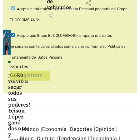
de
share
vehículos
Acepto
el tratamiento y uso del dato Personal
por parte del Grupo
share
EL COLOMBIANO*
Acepto que Grupo EL COLOMBIANO
comparta mis datos
personales con terceros aliados comerciales
conforme su Política de
Tratamiento del Datos Personal.
Deportes
¡Gokú
volvió a
sacar
todos
sus
poderes!
Yeison
López
ganó
dos oros
Mundo
Economía
Deportes
Opinión
y
Blogs
Cultura
Tendencias
Tecnología