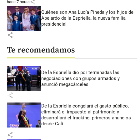
share
hace 7 horas
Quiénes son Ana Lucía Pineda y los hijos de
Abelardo de la Espriella, la nueva familia
presidencial
share
Te recomendamos
De la Espriella dio por terminadas las
negociaciones con grupos armados y
anunció megacárceles
share
De la Espriella congelará el gasto público,
eliminará el impuesto al patrimonio y
desarrollará el fracking: primeros anuncios
desde Cali
share