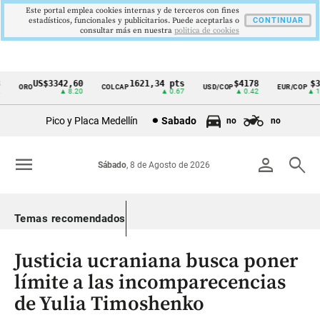
Este portal emplea cookies internas y de terceros con fines
estadísticos, funcionales y publicitarios. Puede aceptarlas o
CONTINUAR
consultar más en nuestra
politica de cookies
US$3342,60
1621,34 pts
$4178
$364
ORO
COLCAP
USD/COP
EUR/COP
Cintillo
▲ 8.20
▲ 0.67
▲ 0.42
▲ 10.
de
Pico y Placa Medellín
Sabado
no
no
indicadores
económicos
menu
person
search
Sábado
, 8 de Agosto de 2026
Colombia
Temas recomendados
Justicia ucraniana busca poner
límite a las incomparecencias
de Yulia Timoshenko