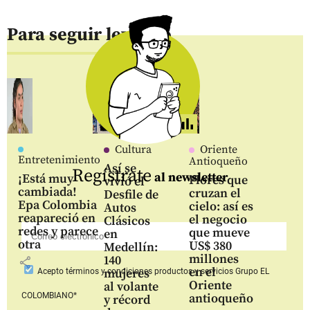
Para seguir leyendo
Cultura
Oriente
Entretenimiento
Antioqueño
Así se
Regístrate
al newsletter
¡Está muy
Flores que
vivió el
cambiada!
cruzan el
Desfile de
Epa Colombia
cielo: así es
Autos
reapareció en
el negocio
Clásicos
redes y parece
que mueve
en
otra
US$ 380
Medellín:
millones
140
share
en el
mujeres
Acepto
términos y condiciones productos y servicios
Grupo EL
Oriente
al volante
COLOMBIANO*
antioqueño
y récord