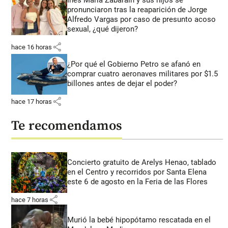
Inés María Zabaraín y sus hijos se
pronunciaron tras la reaparición de Jorge
Alfredo Vargas por caso de presunto acoso
sexual, ¿qué dijeron?
share
hace 16 horas
¿Por qué el Gobierno Petro se afanó en
comprar cuatro aeronaves militares por $1.5
billones antes de dejar el poder?
share
hace 17 horas
Te recomendamos
Concierto gratuito de Arelys Henao, tablado
en el Centro y recorridos por Santa Elena
este 6 de agosto en la Feria de las Flores
share
hace 7 horas
Murió la bebé hipopótamo rescatada en el