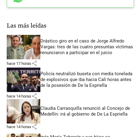
Las más leídas
Drástico giro en el caso de Jorge Alfredo
Vargas: tres de las cuatro presuntas víctimas
renunciaron a participar en el juicio
share
hace 17 horas
Policía neutralizó buseta con media tonelada
de explosivos que iba hacia Cali horas antes
de la posesión de De la Espriella
share
hace 14 horas
Claudia Carrasquilla renunció al Concejo de
Medellín: irá al gobierno de De La Espriella
share
hace 14 horas