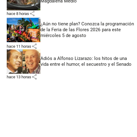
Magdalena Medio
share
hace 8 horas
¿Aún no tiene plan? Conozca la programación
de la Feria de las Flores 2026 para este
miércoles 5 de agosto
share
hace 11 horas
Adiós a Alfonso Lizarazo: los hitos de una
vida entre el humor, el secuestro y el Senado
share
hace 13 horas