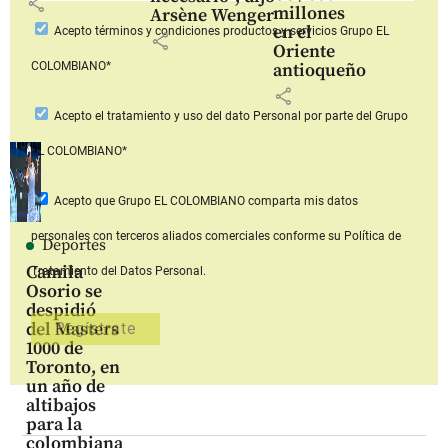
share
millones
Arsène Wenger
en el
Acepto
términos y condiciones productos y servicios
Grupo EL
share
Oriente
COLOMBIANO*
antioqueño
share
Acepto
el tratamiento y uso del dato Personal
por parte del Grupo
EL COLOMBIANO*
Acepto que Grupo EL COLOMBIANO
comparta mis datos
personales con terceros aliados comerciales
conforme su Política de
Deportes
Camila
Tratamiento del Datos Personal.
Osorio se
despidió
del Masters
1000 de
Toronto, en
un año de
altibajos
para la
colombiana