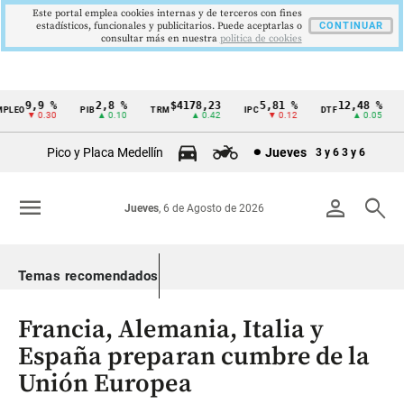
Este portal emplea cookies internas y de terceros con fines
estadísticos, funcionales y publicitarios. Puede aceptarlas o
CONTINUAR
consultar más en nuestra
politica de cookies
9,9 %
2,8 %
$4178,23
5,81 %
12,48 %
LEO
PIB
TRM
IPC
DTF
U
Cintillo
▼ 0.30
▲ 0.10
▲ 0.42
▼ 0.12
▲ 0.05
de
Pico y Placa Medellín
Jueves
3 y 6
3 y 6
indicadores
económicos
menu
person
search
Jueves
, 6 de Agosto de 2026
Colombia
Temas recomendados
Francia, Alemania, Italia y
España preparan cumbre de la
Unión Europea