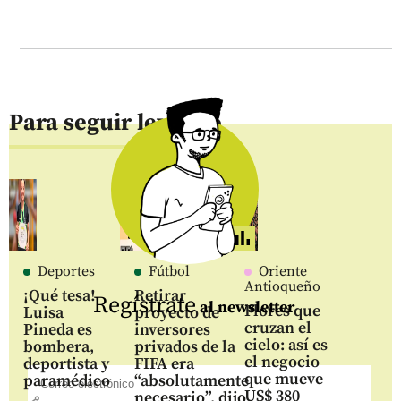
Para seguir leyendo
Deportes
Fútbol
Oriente
Antioqueño
¡Qué tesa!
Retirar
Regístrate
al newsletter
Flores que
Luisa
proyecto de
cruzan el
Pineda es
inversores
cielo: así es
bombera,
privados de la
el negocio
deportista y
FIFA era
que mueve
paramédico
“absolutamente
US$ 380
necesario”, dijo