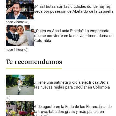
¡Pilas! Estas son las ciudades donde hay ley
seca por posesión de Abelardo de la Espriella
share
hace 2 horas
¿Quién es Ana Lucía Pineda? La empresaria
que se convierte en la nueva primera dama de
Colombia
share
hace 1 hora
Te recomendamos
¿Tiene una patineta o cicla eléctrica? Ojo a
las nuevas reglas para circular en Colombia
share
6 de agosto en la Feria de las Flores: final de
la trova, tablados gratis y más planes en