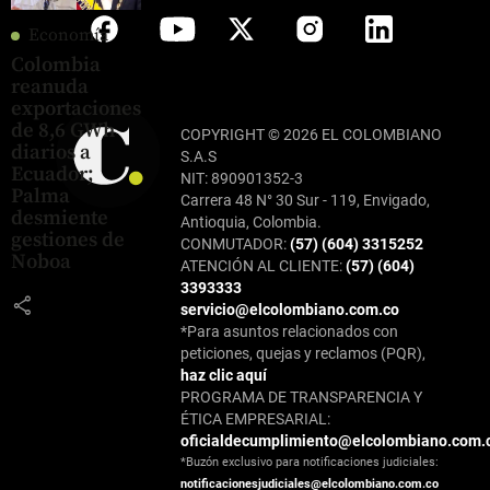
Economía
Colombia
reanuda
exportaciones
de 8,6 GWh
COPYRIGHT © 2026 EL COLOMBIANO
diarios a
S.A.S
Ecuador;
NIT: 890901352-3
Palma
Carrera 48 N° 30 Sur - 119, Envigado,
desmiente
Antioquia, Colombia.
gestiones de
CONMUTADOR:
(57) (604) 3315252
Noboa
ATENCIÓN AL CLIENTE:
(57) (604)
3393333
share
servicio@elcolombiano.com.co
*Para asuntos relacionados con
peticiones, quejas y reclamos (PQR),
haz clic aquí
PROGRAMA DE TRANSPARENCIA Y
ÉTICA EMPRESARIAL:
oficialdecumplimiento@elcolombiano.com.
*Buzón exclusivo para notificaciones judiciales:
notificacionesjudiciales@elcolombiano.com.co