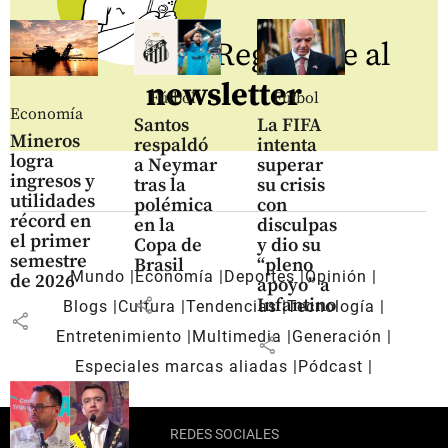
Regístrate al
newsletter
Fútbol
Fútbol
Economía
Santos
La FIFA
Mineros
respaldó
intenta
logra
a Neymar
superar
ingresos y
tras la
su crisis
utilidades
polémica
con
récord en
en la
disculpas
el primer
Copa de
y dio su
semestre
Brasil
“pleno
Mundo
Economía
Deportes
Opinión
de 2026
apoyo” a
share
Infantino
Blogs
Cultura
Tendencias
Tecnología
share
Entretenimiento
Multimedia
Generación
share
Especiales marcas aliadas
Pódcast
REDES SOCIALES