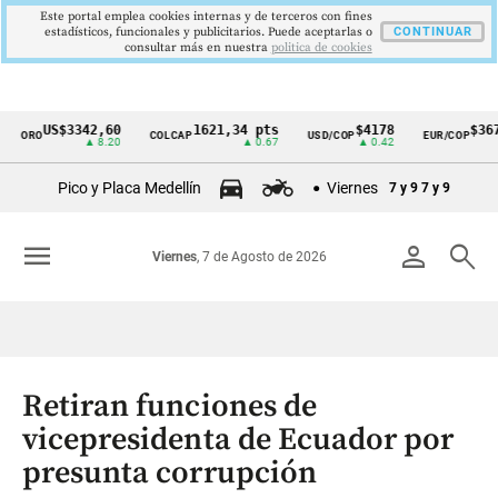
Este portal emplea cookies internas y de terceros con fines
estadísticos, funcionales y publicitarios. Puede aceptarlas o
CONTINUAR
consultar más en nuestra
politica de cookies
US$3342,60
1621,34 pts
$4178
$3672
ORO
COLCAP
USD/COP
EUR/COP
Cintillo
▲ 8.20
▲ 0.67
▲ 0.42
—
de
Pico y Placa Medellín
Viernes
7 y 9
7 y 9
indicadores
económicos
menu
person
search
Viernes
, 7 de Agosto de 2026
Colombia
Retiran funciones de
vicepresidenta de Ecuador por
presunta corrupción