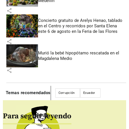
Medellín
share
Concierto gratuito de Arelys Henao, tablado
en el Centro y recorridos por Santa Elena
este 6 de agosto en la Feria de las Flores
share
Murió la bebé hipopótamo rescatada en el
Magdalena Medio
share
Temas recomendados
Corrupción
Ecuador
Para seguir leyendo