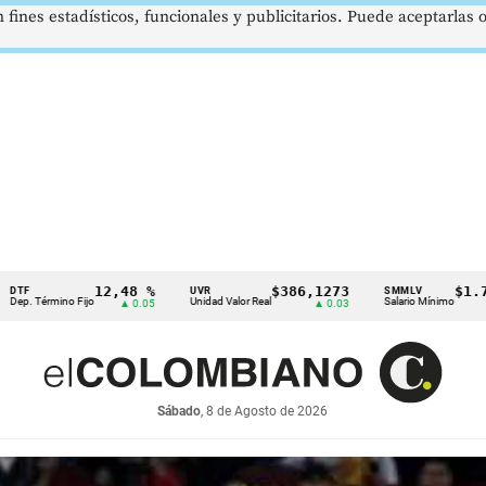
 fines estadísticos, funcionales y publicitarios. Puede aceptarlas
,48 %
$386,1273
$1.750.905
UVR
SMMLV
BREN
Unidad Valor Real
Salario Mínimo
Petró
▲ 0.05
▲ 0.03
—
Sábado
, 8 de Agosto de 2026