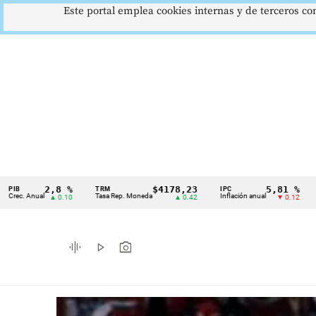
Este portal emplea cookies internas y de terceros con
$4178,23
5,81 %
12
TRM
IPC
DTF
Cintillo
Tasa Rep. Moneda
Inflación anual
Dep. Término Fijo
▲ 0.42
▼ 0.12
de
indicadores
graphic_eq
play_arrow
photo_camera
económicos
Colombia