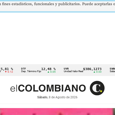
 fines estadísticos, funcionales y publicitarios. Puede aceptarlas
12,48 %
$386,1273
$1.750.
UVR
SMMLV
 Término Fijo
Unidad Valor Real
Salario Mínimo
▲ 0.05
▲ 0.03
Sábado
, 8 de Agosto de 2026