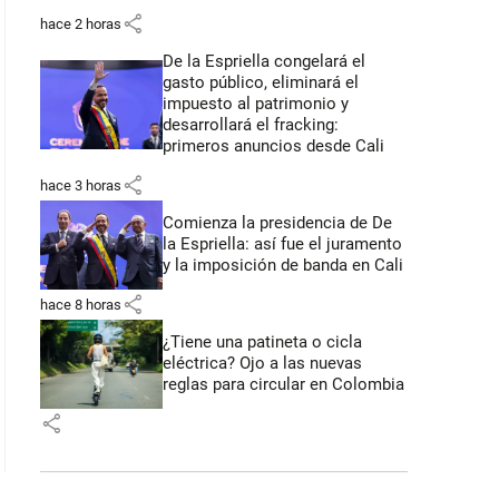
share
hace 2 horas
De la Espriella congelará el
gasto público, eliminará el
impuesto al patrimonio y
desarrollará el fracking:
primeros anuncios desde Cali
share
hace 3 horas
Comienza la presidencia de De
la Espriella: así fue el juramento
y la imposición de banda en Cali
share
hace 8 horas
¿Tiene una patineta o cicla
eléctrica? Ojo a las nuevas
reglas para circular en Colombia
share