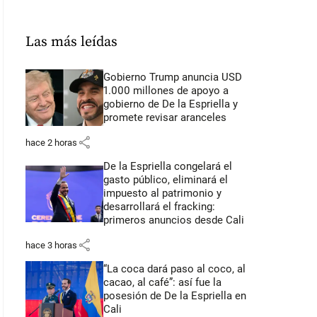
Las más leídas
Gobierno Trump anuncia USD
1.000 millones de apoyo a
gobierno de De la Espriella y
promete revisar aranceles
share
hace 2 horas
De la Espriella congelará el
gasto público, eliminará el
impuesto al patrimonio y
desarrollará el fracking:
primeros anuncios desde Cali
share
hace 3 horas
“La coca dará paso al coco, al
cacao, al café”: así fue la
posesión de De la Espriella en
Cali