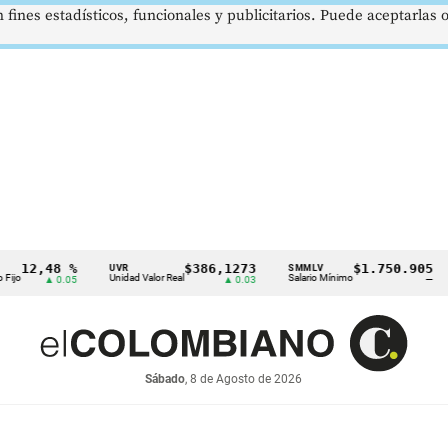
 fines estadísticos, funcionales y publicitarios. Puede aceptarlas
,48 %
$386,1273
$1.750.905
UVR
SMMLV
BRE
Unidad Valor Real
Salario Mínimo
Petr
▲ 0.05
▲ 0.03
—
Sábado
, 8 de Agosto de 2026