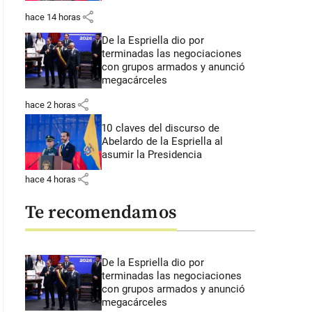
share
hace 14 horas
De la Espriella dio por
terminadas las negociaciones
con grupos armados y anunció
megacárceles
share
hace 2 horas
10 claves del discurso de
Abelardo de la Espriella al
asumir la Presidencia
share
hace 4 horas
Te recomendamos
De la Espriella dio por
terminadas las negociaciones
con grupos armados y anunció
megacárceles