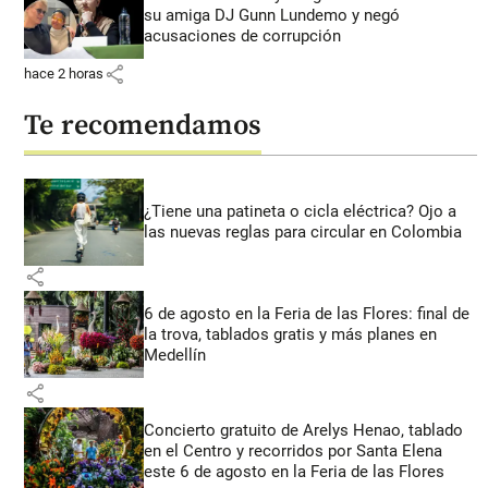
su amiga DJ Gunn Lundemo y negó
acusaciones de corrupción
share
hace 2 horas
Te recomendamos
¿Tiene una patineta o cicla eléctrica? Ojo a
las nuevas reglas para circular en Colombia
share
6 de agosto en la Feria de las Flores: final de
la trova, tablados gratis y más planes en
Medellín
share
Concierto gratuito de Arelys Henao, tablado
en el Centro y recorridos por Santa Elena
este 6 de agosto en la Feria de las Flores