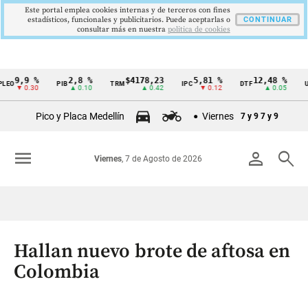
Este portal emplea cookies internas y de terceros con fines
estadísticos, funcionales y publicitarios. Puede aceptarlas o
CONTINUAR
consultar más en nuestra
politica de cookies
,9 %
2,8 %
$4178,23
5,81 %
12,48 %
$3
PIB
TRM
IPC
DTF
UVR
Cintillo
 0.30
▲ 0.10
▲ 0.42
▼ 0.12
▲ 0.05
de
Pico y Placa Medellín
Viernes
7 y 9
7 y 9
indicadores
económicos
menu
person
search
Viernes
, 7 de Agosto de 2026
Colombia
Hallan nuevo brote de aftosa en
Colombia