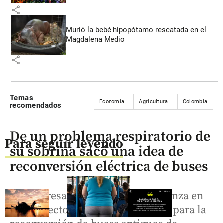
share
Murió la bebé hipopótamo rescatada en el
Magdalena Medio
share
Temas
Economía
Agricultura
Colombia
recomendados
De un problema respiratorio de
Para seguir leyendo
su sobrina sacó una idea de
reconversión eléctrica de buses
La empresa Energía Vectorial avanza en
un proyecto conjunto con Ruta N para la