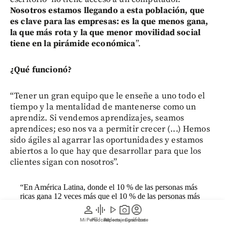
Nosotros estamos llegando a esta población, que
es clave para las empresas: es la que menos gana,
la que más rota y la que menor movilidad social
tiene en la pirámide económica
”.
¿Qué funcionó?
“Tener un gran equipo que le enseñe a uno todo el
tiempo y la mentalidad de mantenerse como un
aprendiz. Si vendemos aprendizajes, seamos
aprendices; eso nos va a permitir crecer (...) Hemos
sido ágiles al agarrar las oportunidades y estamos
abiertos a lo que hay que desarrollar para que los
clientes sigan con nosotros”.
“En América Latina, donde el 10 % de las personas más
ricas gana 12 veces más que el 10 % de las personas más
pobres, la desigualdad se da por la falta de acceso a
person
graphic_eq
play_arrow
photo_camera
account_circle
conocimiento”.
Mi Perfil
Pódcast
Reportajes gráficos
Videos
Suscríbete