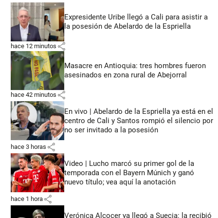
Expresidente Uribe llegó a Cali para asistir a
la posesión de Abelardo de la Espriella
share
hace 12 minutos
Masacre en Antioquia: tres hombres fueron
asesinados en zona rural de Abejorral
share
hace 42 minutos
En vivo | Abelardo de la Espriella ya está en el
centro de Cali y Santos rompió el silencio por
no ser invitado a la posesión
share
hace 3 horas
Video | Lucho marcó su primer gol de la
temporada con el Bayern Múnich y ganó
nuevo título; vea aquí la anotación
share
hace 1 hora
Verónica Alcocer ya llegó a Suecia: la recibió