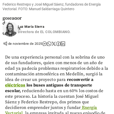
marcó
Federico Restrepo y José Miguel Sáenz, fundadores de Energía
doblete y
Vectorial. FOTO: Manuel Saldarriaga Quintero
ya es el
goleador
de la
Luz María Sierra
Leagues
Directora de EL COLOMBIANO.
Cup
share
10 de noviembre de 2025
De una experiencia personal con la sobrina de uno
de sus fundadores, quien con menos de un año de
edad ya padecía problemas respiratorios debido a la
contaminación atmosférica en Medellín, surgió la
idea de crear un proyecto para
reconvertir a
eléctricos
los buses antiguos de transporte
escolar,
reduciendo hasta en un 60% los costos de
este proceso. La historia la cuentan José Miguel
Sáenz y Federico Restrepo, dos primos que
decidieron emprender juntos y fundar
Energía
Vectorial,
la empresa invitada al nuevo episodio de