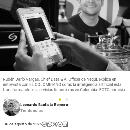
Oriente
Antioqueño
Flores que
cruzan el
cielo: así
es el
negocio
que mueve
US$ 380
millones
en el
Rubén Darío Vargas, Chief Data & AI Officer de Nequi, explica en
Oriente
entrevista con EL COLOMBIANO cómo la inteligencia artificial está
antioqueño
transformando los servicios financieros en Colombia. FOTO cortesía
share
1
2
Leonardo Bautista Romero
Tendencias
06 de agosto de 2026