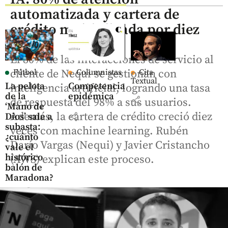
automatizada y cartera de
crédito multiplicada por diez
El 80% de las interacciones de servicio al
cliente de Nequi se gestionan con
Fútbol
Columnistas
Cita
Textual
La pelota
Competencia
inteligencia artificial, logrando una tasa
de la
epidémica
share
de respuesta del 98% a sus usuarios.
‘Mano de
Además, la cartera de crédito creció diez
share
Dios’ sale a
subasta:
veces con machine learning. Rubén
¿cuánto
Darío Vargas (Nequi) y Javier Cristancho
vale el
histórico
(AWS) explican este proceso.
balón de
Maradona?
share