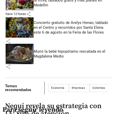
la trova, tablados gratis y más planes en
Medellín
share
hace 12 horas
Concierto gratuito de Arelys Henao, tablado
en el Centro y recorridos por Santa Elena
este 6 de agosto en la Feria de las Flores
share
Murió la bebé hipopótamo rescatada en el
Magdalena Medio
share
Temas
Economía
Empresas
Colombia
recomendados
Nequi revela su estrategia con
Para seguir leyendo
IA: 80% de atención