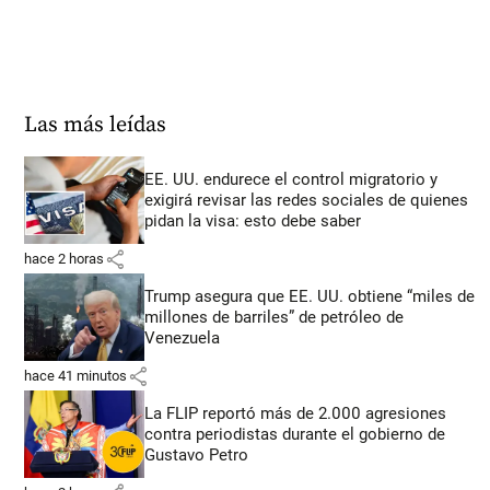
Las más leídas
EE. UU. endurece el control migratorio y
exigirá revisar las redes sociales de quienes
pidan la visa: esto debe saber
share
hace 2 horas
Trump asegura que EE. UU. obtiene “miles de
millones de barriles” de petróleo de
Venezuela
share
hace 41 minutos
La FLIP reportó más de 2.000 agresiones
contra periodistas durante el gobierno de
Gustavo Petro