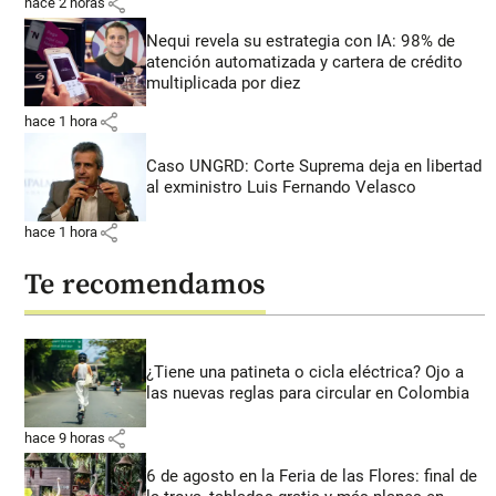
share
hace 2 horas
Nequi revela su estrategia con IA: 98% de
atención automatizada y cartera de crédito
multiplicada por diez
share
hace 1 hora
Caso UNGRD: Corte Suprema deja en libertad
al exministro Luis Fernando Velasco
share
hace 1 hora
Te recomendamos
¿Tiene una patineta o cicla eléctrica? Ojo a
las nuevas reglas para circular en Colombia
share
hace 9 horas
6 de agosto en la Feria de las Flores: final de