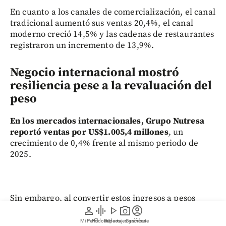
En cuanto a los canales de comercialización, el canal
tradicional aumentó sus ventas 20,4%, el canal
moderno creció 14,5% y las cadenas de restaurantes
registraron un incremento de 13,9%.
Negocio internacional mostró
resiliencia pese a la revaluación del
peso
En los mercados internacionales, Grupo Nutresa
reportó ventas por US$1.005,4 millones
, un
crecimiento de 0,4% frente al mismo periodo de
2025.
Sin embargo, al convertir estos ingresos a pesos
colombianos, las ventas sumaron $3,7 billones, lo
person
graphic_eq
play_arrow
photo_camera
account_circle
que representa una disminución del 12,4%,
Mi Perfil
Pódcast
Reportajes gráficos
Videos
Suscríbete