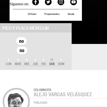
Síguenos en:
Q´Hubo
Propiedades
Gente
PICO Y PLACA MEDELLÍN
no
no
LUN
MAR
MIE
JUE
VIE
SAB
DOM
COLUMNISTA
ALEJO VARGAS VELÁSQUEZ
PUBLICADO