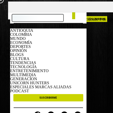
COLOMBIA
ESPAÑA
Sábado 8 de Ag
SUSCRIBIRME
ANTIOQUIA
COLOMBIA
MUNDO
ECONOMÍA
DEPORTES
OPINIÓN
BLOGS
CULTURA
TENDENCIAS
TECNOLOGÍA
ENTRETENIMIENTO
MULTIMEDIA
GENERACÍON
UNICORN HUNTERS
ESPECIALES MARCAS ALIADAS
PODCAST
SUSCRIBIRME