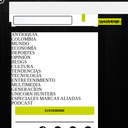
COLOMBIA
ESPAÑA
Jueves 6 de Ago
SUSCRIBIRME
ANTIOQUIA
COLOMBIA
MUNDO
ECONOMÍA
DEPORTES
OPINIÓN
BLOGS
CULTURA
TENDENCIAS
TECNOLOGÍA
ENTRETENIMIENTO
MULTIMEDIA
GENERACÍON
UNICORN HUNTERS
ESPECIALES MARCAS ALIADAS
PODCAST
SUSCRIBIRME