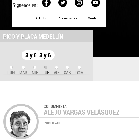
Síguenos en:
Q´Hubo
Propiedades
Gente
PICO Y PLACA MEDELLÍN
3 y 6
3 y 6
LUN
MAR
MIE
JUE
VIE
SAB
DOM
COLUMNISTA
ALEJO VARGAS VELÁSQUEZ
PUBLICADO