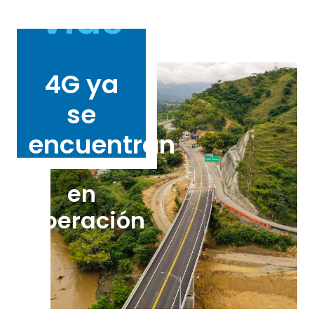
vías
4G ya
se
encuentran
en
operación