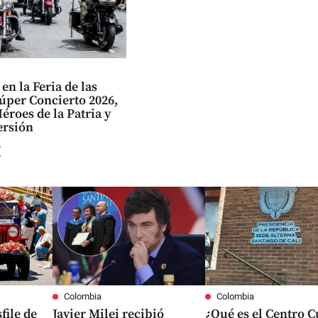
 en la Feria de las
Súper Concierto 2026,
Héroes de la Patria y
ersión
e
Colombia
Colombia
file de
Javier Milei recibió
¿Qué es el Centro C