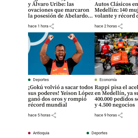
y Álvaro Uribe: las
Autos Clásicos e
ovaciones que marcaron
Medellín: 140 muj
la posesión de Abelardo
volante y récord 
de la Espriella
vehículos
share
share
hace 1 hora
hace 2 horas
Deportes
Economía
¡Gokú volvió a sacar todos
Rappi pisa el ace
sus poderes! Yeison López
en Medellín, ya 
ganó dos oros y rompió
400.000 pedidos 
récord mundial
y 4.500 negocios
share
share
hace 5 horas
hace 9 horas
Antioquia
Deportes