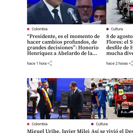
Colombia
Cultura
“Presidente, es el momento de
8 de agosto
hacer cambios profundos, de
Flores: el 
grandes decisiones”: Honorio
desfile de 
Henríquez a Abelardo de la
mucha div
Espriella
share
shar
hace 1 hora
hace 2 horas
Colombia
Cultura
Miguel Uribe, Javier Milei
Así se vivió el Des