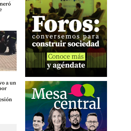
eneró
e
vo a un
por
esión