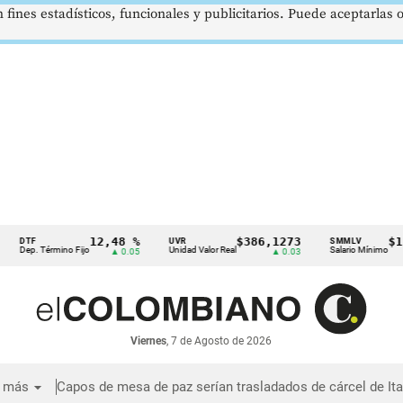
 fines estadísticos, funcionales y publicitarios. Puede aceptarlas
12,48 %
$386,1273
$1.750.90
UVR
SMMLV
rmino Fijo
Unidad Valor Real
Salario Mínimo
▲ 0.05
▲ 0.03
Viernes
, 7 de Agosto de 2026
arrow_drop_down
 más
Capos de mesa de paz serían trasladados de cárcel de Ita