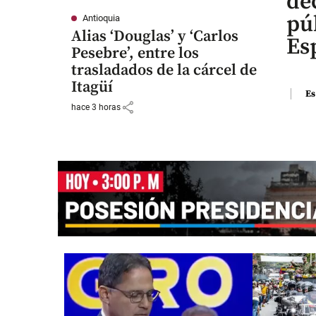
de
pú
Antioquia
Alias ‘Douglas’ y ‘Carlos
Es
Pesebre’, entre los
trasladados de la cárcel de
Itagüí
Es
share
hace 3 horas