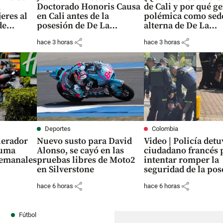
n
Doctorado Honoris Causa
de Cali y por qué g
eres al
en Cali antes de la
polémica como sed
de
posesión de De La
alterna de De La
Espriella
Espriella?
share
share
hace 3 horas
hace 3 horas
Deportes
Colombia
lerador
Nuevo susto para David
Video | Policía detu
suma
Alonso, se cayó en las
ciudadano francés 
semanales
pruebas libres de Moto2
intentar romper la
en Silverstone
seguridad de la pos
share
share
hace 6 horas
hace 6 horas
Fútbol