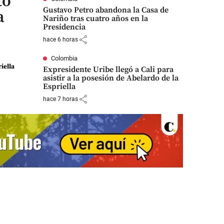
to
Gustavo Petro abandona la Casa de
a
Nariño tras cuatro años en la
Presidencia
share
hace 6 horas
Colombia
riella
Expresidente Uribe llegó a Cali para
asistir a la posesión de Abelardo de la
Espriella
share
hace 7 horas