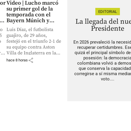
dor
Video | Lucho marcó
su primer gol de la
EDITORIAL
temporada con el
as
Bayern Múnich y
La llegada del nu
os
ganó nuevo título;
Presidente
no
Luis Díaz, el futbolista
vea aquí la anotación
5
guajiro, de 29 años,
o
festejó en el triunfo 2-1 de
En 2026 prevaleció la necesi
su equipo contra Aston
recuperar certidumbres. Es
rá
Villa de Inglaterra en la
quizá el principal símbolo de
posesión: la democraci
l
Audi Football Summit
share
hace 8 horas
colombiana volvió a demos
jugada en Hong Kong.
que conserva la capacidad
corregirse a sí misma median
voto....