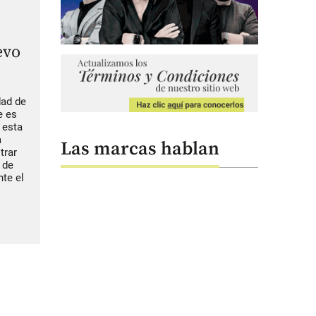
evo
dad de
e es
 esta
a
Las marcas hablan
trar
 de
te el