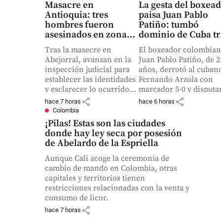
Masacre en
La gesta del boxea
Antioquia: tres
paisa Juan Pablo
hombres fueron
Patiño: tumbó
asesinados en zona
dominio de Cuba tr
rural de Abejorral
44 años en los Jueg
Tras la masecre en
El boxeador colombia
Centroamericanos
Abejorral, avanzan en la
Juan Pablo Patiño, de 2
inspección judicial para
años, derrotó al cuban
establecer las identidades
Fernando Arzola con
y esclarecer lo ocurrido.
marcador 5-0 y disputa
Según las autoridades, los
la medalla de oro con e
share
share
hace 7 horas
hace 6 horas
asesinatos podrían
mexicano Javier Cruz.
Colombia
obedecer a temas de
¡Pilas! Estas son las ciudades
microtráfico.
donde hay ley seca por posesión
de Abelardo de la Espriella
Aunque Cali acoge la ceremonia de
cambio de mando en Colombia, otras
capitales y territorios tienen
restricciones relacionadas con la venta y
consumo de licor.
share
hace 7 horas