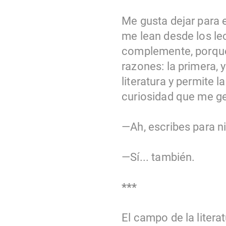
Me gusta dejar para el
me lean desde los l
complemente, porque l
razones: la primera, 
literatura y permite l
curiosidad que me g
—Ah, escribes para n
—Sí... también.
***
El campo de la liter