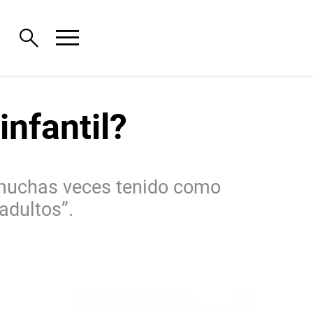
menu
search
infantil?
l, muchas veces tenido como
adultos”.