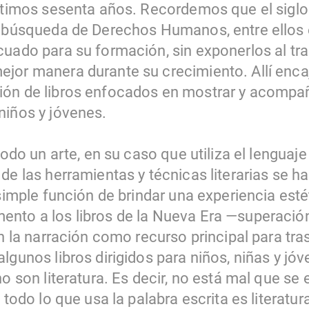
últimos sesenta años. Recordemos que el siglo
a búsqueda de Derechos Humanos, entre ellos el
cuado para su formación, sin exponerlos al tr
jor manera durante su crecimiento. Allí encaj
ión de libros enfocados en mostrar y acompañ
niños y jóvenes.
todo un arte, en su caso que utiliza el lenguaje
de las herramientas y técnicas literarias se h
 simple función de brindar una experiencia est
ento a los libros de la Nueva Era —superació
an la narración como recurso principal para tr
lgunos libros dirigidos para niños, niñas y jóv
no son literatura. Es decir, no está mal que se 
o todo lo que usa la palabra escrita es literatu