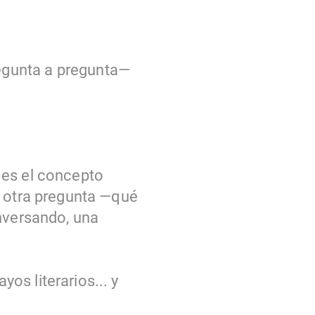
egunta a pregunta—
 es el concepto
a otra pregunta —qué
onversando, una
s literarios... y