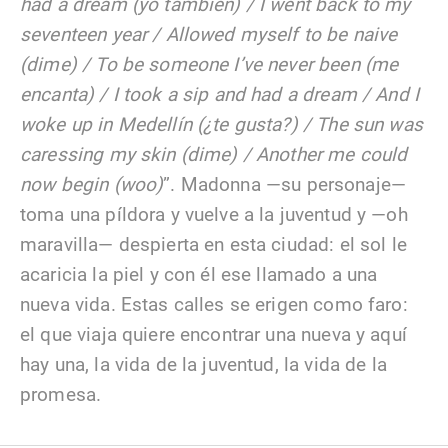
had a dream (yo también) / I went back to my
seventeen year / Allowed myself to be naive
(dime) / To be someone I’ve never been (me
encanta) / I took a sip and had a dream / And I
woke up in Medellín (¿te gusta?) / The sun was
caressing my skin (dime) / Another me could
now begin (woo)
”. Madonna —su personaje—
toma una píldora y vuelve a la juventud y —oh
maravilla— despierta en esta ciudad: el sol le
acaricia la piel y con él ese llamado a una
nueva vida. Estas calles se erigen como faro:
el que viaja quiere encontrar una nueva y aquí
hay una, la vida de la juventud, la vida de la
promesa.