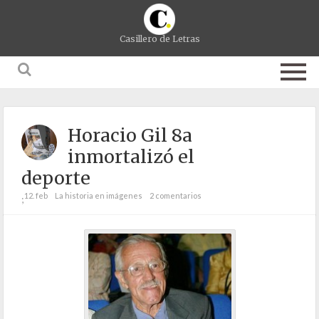
Casillero de Letras
Horacio Gil 8a
inmortalizó el
deporte
12. feb
La historia en imágenes
2 comentarios
;