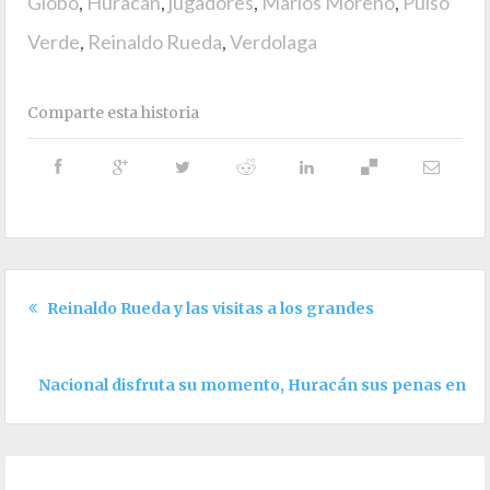
Globo
,
Huracán
,
jugadores
,
Marlos Moreno
,
Pulso
Verde
,
Reinaldo Rueda
,
Verdolaga
Comparte esta historia
Reinaldo Rueda y las visitas a los grandes
Nacional disfruta su momento, Huracán sus penas en C