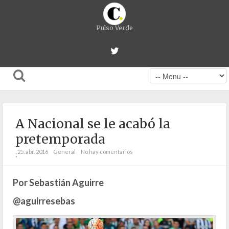
Pulso Verde
A Nacional se le acabó la
pretemporada
25. abr. 2016
General
No hay comentarios
;
Por Sebastián Aguirre
@aguirresebas