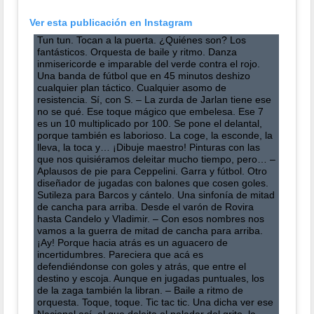
Ver esta publicación en Instagram
Tun tun. Tocan a la puerta. ¿Quiénes son? Los
fantásticos. Orquesta de baile y ritmo. Danza
inmisericorde e imparable del verde contra el rojo.
Una banda de fútbol que en 45 minutos deshizo
cualquier plan táctico. Cualquier asomo de
resistencia. Sí, con S. – La zurda de Jarlan tiene ese
no se qué. Ese toque mágico que embelesa. Ese 7
es un 10 multiplicado por 100. Se pone el delantal,
porque también es laborioso. La coge, la esconde, la
lleva, la toca y… ¡Dibuje maestro! Pinturas con las
que nos quisiéramos deleitar mucho tiempo, pero… –
Aplausos de pie para Ceppelini. Garra y fútbol. Otro
diseñador de jugadas con balones que cosen goles.
Sutileza para Barcos y cántelo. Una sinfonía de mitad
de cancha para arriba. Desde el varón de Rovira
hasta Candelo y Vladimir. – Con esos nombres nos
vamos a la guerra de mitad de cancha para arriba.
¡Ay! Porque hacia atrás es un aguacero de
incertidumbres. Pareciera que acá es
defendiéndonse con goles y atrás, que entre el
destino y escoja. Aunque en jugadas puntuales, los
de la zaga también la libran. – Baile a ritmo de
orquesta. Toque, toque. Tic tac tic. Una dicha ver ese
Nacional así, el que deleita el paladar del grito, la