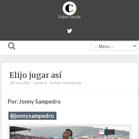
Pulso Verde
Elijo jugar así
09. sep. 2019
General
No hay comentarios
;
Por: Jonny Sampedro
@jonnysampedro