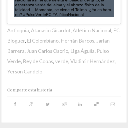
esperanza verde del alma y el abrazo físico de la
felicidad… Momento, se viene el Tolima. ¿Ya es hora
no? #PulsoVerdeEC #AtléticoNacional
Antioquia
,
Atanasio Girardot
,
Atlético Nacional
,
EC
Bloguer
,
El Colombiano
,
Hernán Barcos
,
Jarlan
Barrera
,
Juan Carlos Osorio
,
Liga Águila
,
Pulso
Verde
,
Rey de Copas
,
verde
,
Vladimir Hernández
,
Yerson Candelo
Comparte esta historia