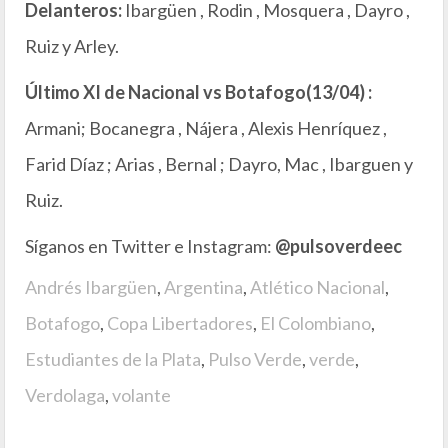
Delanteros:
Ibargüen , Rodin , Mosquera , Dayro ,
Ruiz y Arley.
Último XI de Nacional vs Botafogo(13/04) :
Armani; Bocanegra , Nájera , Alexis Henríquez ,
Farid Díaz ; Arias , Bernal ; Dayro, Mac , Ibarguen y
Ruiz.
Síganos en Twitter e Instagram:
@pulsoverdeec
Andrés Ibargüen
,
Argentina
,
Atlético Nacional
,
Botafogo
,
Copa Libertadores
,
El Colombiano
,
Estudiantes de la Plata
,
Pulso Verde
,
verde
,
Verdolaga
,
volante