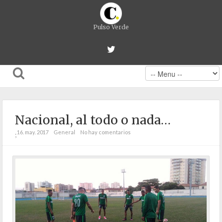
Pulso Verde
Nacional, al todo o nada…
16. may. 2017
General
No hay comentarios
;