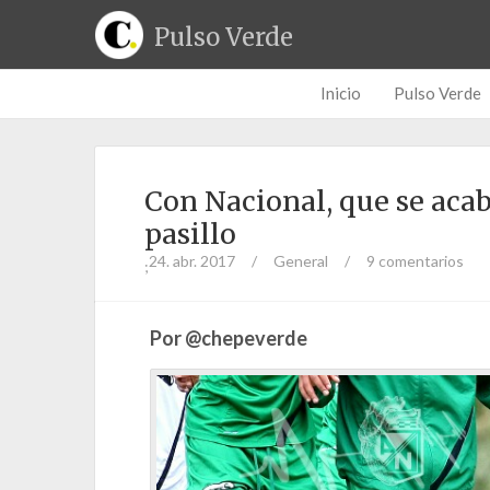
Pulso Verde
Inicio
Pulso Verde
Con Nacional, que se aca
pasillo
24. abr. 2017
/
General
/
9 comentarios
;
Por @chepeverde