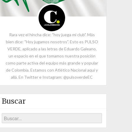
Rara vez el hincha dice: "hoy juega mi club". Más
bien dice: "Hoy jugamos nosotros". Esto es PULSO
VERDE, aplicado a las letras de Eduardo Galeano,
un espacio en el que tomamos nuestra posición
como parte activa del equipo más grande y popular
de Colombia. Estamos con Atlético Nacional aquí y
allá. En Twitter e Instagram: @pulsoverdeEC
Buscar