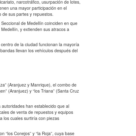
icariato, narcotráfico, usurpación de lotes,
enen una mayor participación en el
o de sus partes y repuestos.
ía Seccional de Medellín coinciden en que
e Medellín, y extienden sus atracos a
 centro de la ciudad funcionan la mayoría
 bandas llevan los vehículos después del
aza” (Aranjuez y Manrique), el combo de
gen” (Aranjuez) y “los Triana” (Santa Cruz
s autoridades han establecido que al
locales de venta de repuestos y equipos
 los cuales surtiría con piezas
on “los Conejos” y “la Roja”, cuya base