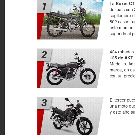
La
Boxer CT
del país con
septiembre d
802 casos re
este momento
sugerido al p
424 robadas 
125 de AKT
Medellín. Ad
marca, en es
con un preci
El tercer pues
una moto que
y este año s