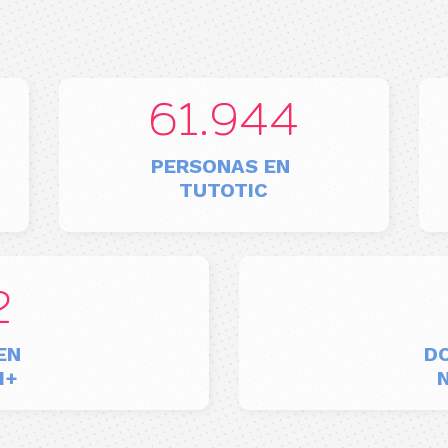
62.000
PERSONAS EN
TUTOTIC
3
 EN
D
M+