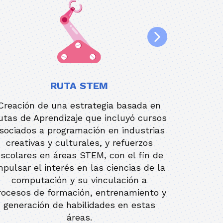
RUTA STEM
Creación de una estrategia basada en
La est
utas de Aprendizaje que incluyó cursos
trabajo 
sociados a programación en industrias
Council,
creativas y culturales, y refuerzos
pensamie
scolares en áreas STEM, con el fin de
creativid
mpulsar el interés en las ciencias de la
de pro
computación y su vinculación a
dispos
rocesos de formación, entrenamiento y
pueden a
generación de habilidades en estas
para cr
áreas.
de