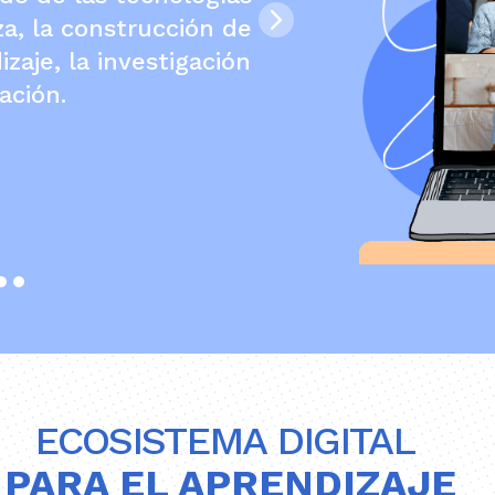
a, la construcción de
zaje, la investigación
vación.
ECOSISTEMA DIGITAL
PARA EL APRENDIZAJE