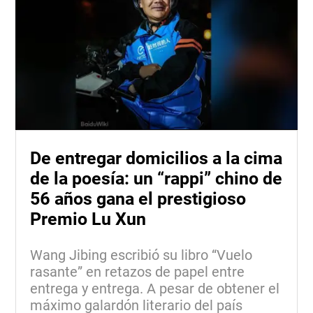
De entregar domicilios a la cima
de la poesía: un “rappi” chino de
56 años gana el prestigioso
Premio Lu Xun
Wang Jibing escribió su libro “Vuelo
rasante” en retazos de papel entre
entrega y entrega. A pesar de obtener el
máximo galardón literario del país