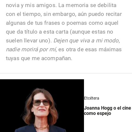
novia y mis amigos. La memoria se debilita
con el tiempo, sin embargo, aún puedo recitar
algunas de tus frases o poemas como aquel
que da título a esta carta (aunque estas no
suelen llevar uno).
Dejen que viva a mi modo,
nadie morirá por mí,
es otra de esas máximas
tuyas que me acompañan.
Etcétera
Joanna Hogg o el cine
como espejo