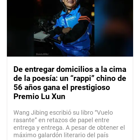
De entregar domicilios a la cima
de la poesía: un “rappi” chino de
56 años gana el prestigioso
Premio Lu Xun
Wang Jibing escribió su libro “Vuelo
rasante” en retazos de papel entre
entrega y entrega. A pesar de obtener el
máximo galardón literario del país