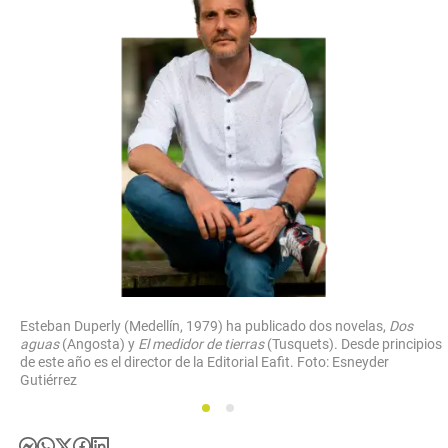
Esteban Duperly (Medellín, 1979) ha publicado dos novelas,
Dos
aguas
(Angosta) y
El medidor de tierras
(Tusquets). Desde principios
de este año es el director de la Editorial Eafit. Foto: Esneyder
Gutiérrez
1
2