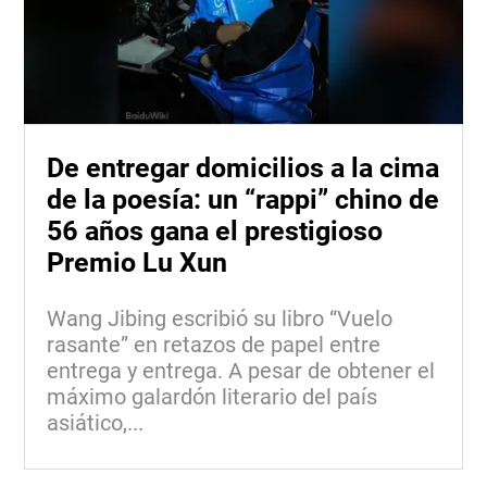
De entregar domicilios a la cima
de la poesía: un “rappi” chino de
56 años gana el prestigioso
Premio Lu Xun
Wang Jibing escribió su libro “Vuelo
rasante” en retazos de papel entre
entrega y entrega. A pesar de obtener el
máximo galardón literario del país
asiático,...