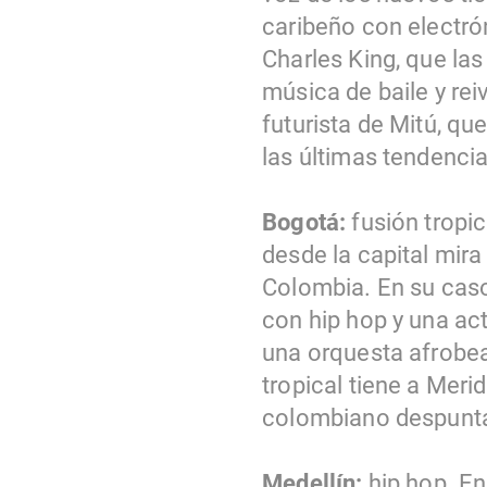
caribeño con electró
Charles King, que las
música de baile y re
futurista de Mitú, q
las últimas tendencia
Bogotá:
fusión tropi
desde la capital mira
Colombia. En su caso r
con hip hop y una ac
una orquesta afrobeat
tropical tiene a Meri
colombiano despunt
Medellín:
hip hop. En