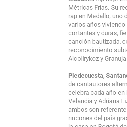
Métricas Frías. Su re
rap en Medallo, uno 
varios años viviendo 
cortantes y duras, fi
canción bautizada, co
reconocimiento subte
Alcolirykoz y Granuja
Piedecuesta, Santan
de cantautores altern
celebra cada año en 
Velandia y Adriana L
ambos son referentes
rincones del país gra
la casa en Bogotá d