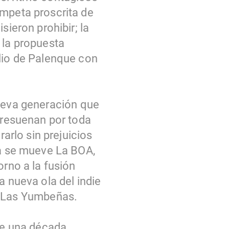
ampeta proscrita de
sieron prohibir; la
 la propuesta
ilio de Palenque con
nueva generación que
e resuenan por toda
rarlo sin prejuicios
ta se mueve La BOA,
orno a la fusión
a nueva ola del indie
 Las Yumbeñas.
de una década,