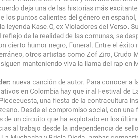
cuerdo deja una de las historias más excitante
de los puntos calientes del género en español
la leyenda Kase.O, ex Violadores del Verso. Su
el reflejo de la realidad de las comunas, se de
n cierto humor negro, Funeral. Entre el éxito 
rráneo, otros artistas como Zof Ziro, Crudo
 siguen manteniendo viva la llama del rap en M
der:
nueva canción de autor. Para conocer a l
ativos en Colombia hay que ir al Festival de L
Piedecuesta, una fiesta de la contracultura in
izcano. Desde el compromiso social, con una f
 de un circuito que ha explotado en los últim
cias al trabajo desde la independencia de sel
e La Muchacha y Briela Ojeda -ambas compar