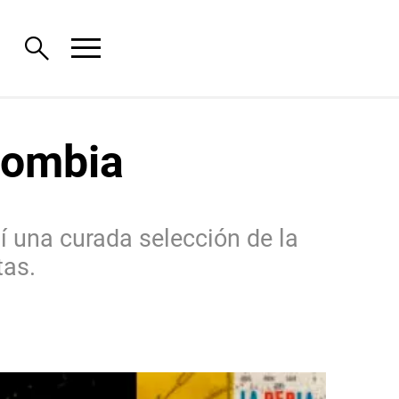
menu
search
olombia
 una curada selección de la
tas.