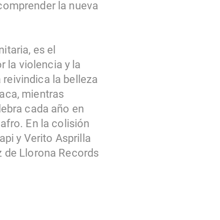
a comprender la nueva
taria, es el
la violencia y la
reivindica la belleza
iaca, mientras
elebra cada año en
afro. En la colisión
i y Verito Asprilla
z de Llorona Records