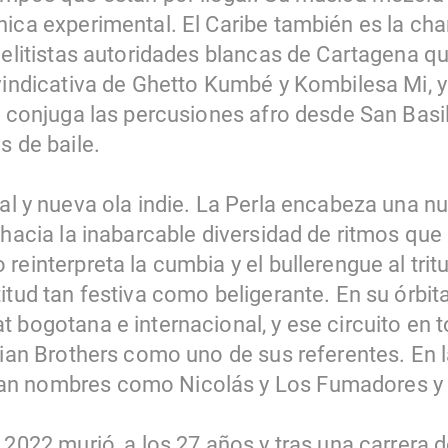
nica experimental. El Caribe también es la ch
 elitistas autoridades blancas de Cartagena qui
ivindicativa de Ghetto Kumbé y Kombilesa Mi, y
ue conjuga las percusiones afro desde San Bas
s de baile.
cal y nueva ola indie. La Perla encabeza una 
 hacia la inabarcable diversidad de ritmos qu
einterpreta la cumbia y el bullerengue al tritu
titud tan festiva como beligerante. En su órbi
 bogotana e internacional, y ese circuito en t
dian Brothers como uno de sus referentes. En l
an nombres como Nicolás y Los Fumadores y
 2022 murió, a los 27 años y tras una carrera 