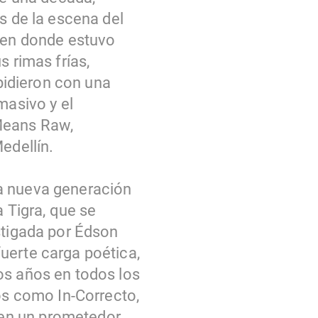
s de la escena del
, en donde estuvo
s rimas frías,
spidieron con una
masivo y el
 Means Raw,
edellín.
a nueva generación
a Tigra, que se
stigada por Édson
uerte carga poética,
os años en todos los
los como In-Correcto,
ten un prometedor