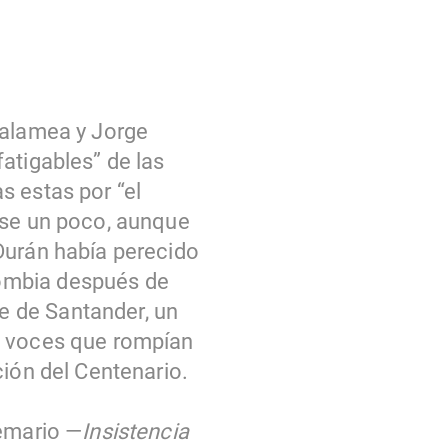
Zalamea y Jorge
atigables” de las
s estas por “el
rse un poco, aunque
Durán había perecido
ombia después de
e de Santander, un
s voces que rompían
ción del Centenario.
oemario —
Insistencia