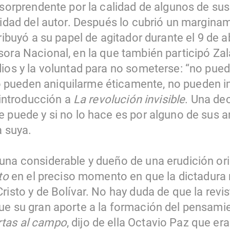
sorprendente por la calidad de algunos de sus 
ocidad del autor. Después lo cubrió un margina
ribuyó a su papel de agitador durante el 9 de ab
sora Nacional, en la que también participó Za
dios y la voluntad para no someterse: “no pu
pueden aniquilarme éticamente, no pueden 
a introducción a
La revolución invisible
. Una de
e puede y si no lo hace es por alguno de sus a
a suya.
una considerable y dueño de una erudición ori
to
en el preciso momento en que la dictadura 
risto y de Bolívar. No hay duda de que la revi
ue su gran aporte a la formación del pensam
tas al campo
, dijo de ella Octavio Paz que er