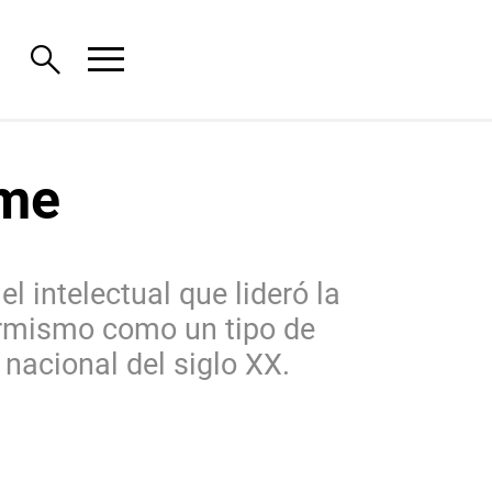
menu
search
rme
l intelectual que lideró la
formismo como un tipo de
 nacional del siglo XX.