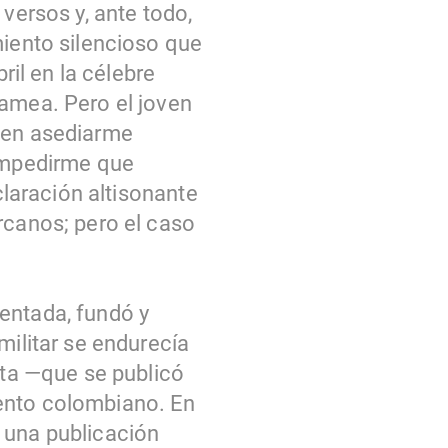
versos y, ante todo,
miento silencioso que
ril en la célebre
lamea. Pero el joven
eden asediarme
impedirme que
claración altisonante
rcanos; pero el caso
entada, fundó y
militar se endurecía
sta —que se publicó
iento colombiano. En
a una publicación