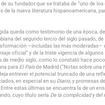
y de su fundador que se trataba de “uno de los
es de la nueva literatura hispanoamericana, par
rgida queda como testimonio de una época, del
iana del segundo tercio del siglo pasado, de 
ransformación —incluidas las más moderadas— 
iaje oficial” y de la triste vigencia de alguno
 de medio siglo, como lo constató hace poco
mna para
El País
de Madrid (“Notas sobre una 
 deja entrever el potencial truncado de una ref
iados, en especial en su
Diario
, y promesas d
Entre estas últimas se encuentra la de un ens
ndo, cuyo título sería
De la complicidad
y del