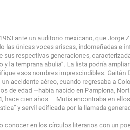
n 1963 ante un auditorio mexicano, que Jorge 
do las únicas voces ariscas, indomeñadas e inf
e sus respectivas generaciones, caracterizada
y la temprana abulia”. La lista podría amplia
lifique esos nombres imprescindibles. Gaitán 
 un accidente aéreo, cuando regresaba a Col
ños de edad —había nacido en Pamplona, Nort
4, hace cien años—. Mutis encontraba en ello
ica” y servil edificada por la llamada genera
o conocer en los círculos literarios con un p