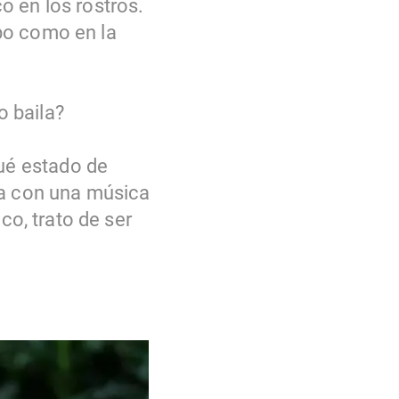
o en los rostros.
po como en la
o baila?
ué estado de
za con una música
co, trato de ser