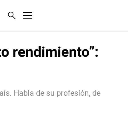
menu
search
to rendimiento”:
ís. Habla de su profesión, de