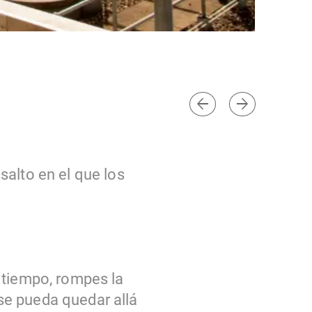
arrow_back
arrow_forward
salto en el que los
 tiempo, rompes la
se pueda quedar allá