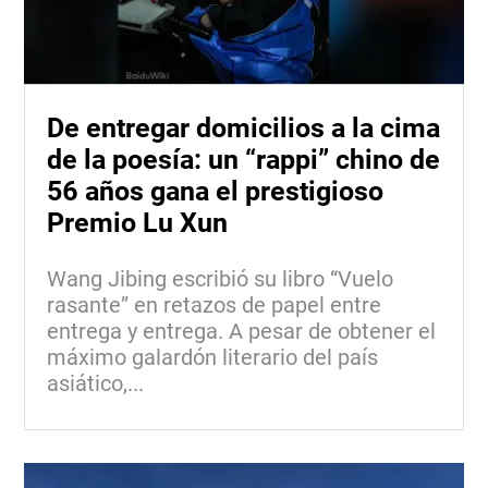
De entregar domicilios a la cima
de la poesía: un “rappi” chino de
56 años gana el prestigioso
Premio Lu Xun
Wang Jibing escribió su libro “Vuelo
rasante” en retazos de papel entre
entrega y entrega. A pesar de obtener el
máximo galardón literario del país
asiático,...