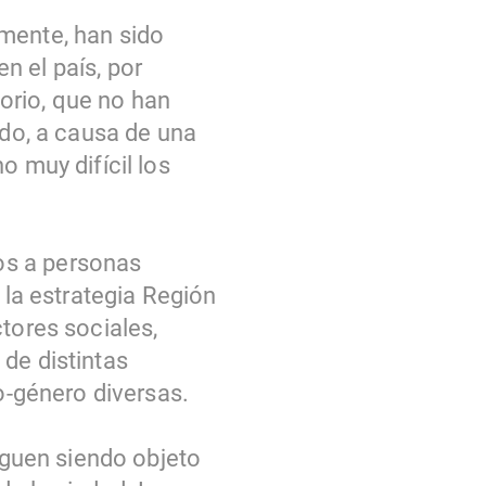
amente, han sido
n el país, por
torio, que no han
ado, a causa de una
o muy difícil los
os a personas
 la estrategia Región
tores sociales,
de distintas
xo-género diversas.
siguen siendo objeto