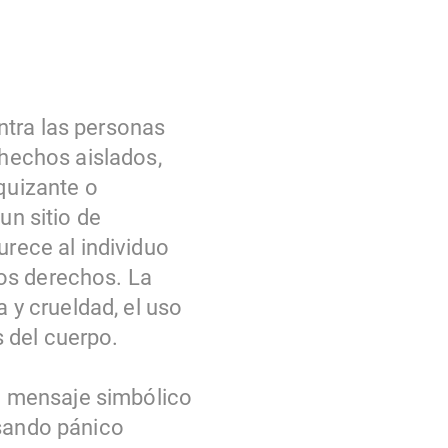
ntra las personas
 hechos aislados,
rquizante o
un sitio de
urece al individuo
rtos derechos. La
a y crueldad, el uso
 del cuerpo.
un mensaje simbólico
usando pánico