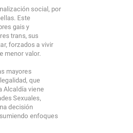
alización social, por
ellas. Este
res gais y
res trans, sus
r, forzados a vivir
de menor valor.
las mayores
legalidad, que
a Alcaldía viene
ades Sexuales,
una decisión
y asumiendo enfoques