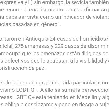
 expresiva y ii) sin embargo, la sevicia tambié
ue recurre al ensañamiento para confirmar su p
a debe ser vista como un indicador de violenci
ncias basadas en género”.
ortaron en Antioquia 24 casos de homicidios/
olicial, 275 amenazas y 229 casos de discrimi
reocupa que las amenazas están dirigidas con
s colectivos que le apuestan a la visibilidad 
nstrucción de paz.
olo ponen en riesgo una vida particular, sino
tivismo LGBTIQ+. A ello se suma la persecuci
eresas LGBTIQ+ está teniendo en Medellín y alg
s obliga a desplazarse y pone en riesgo a suj