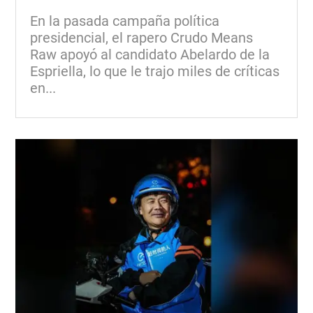
En la pasada campaña política
presidencial, el rapero Crudo Means
Raw apoyó al candidato Abelardo de la
Espriella, lo que le trajo miles de críticas
en...