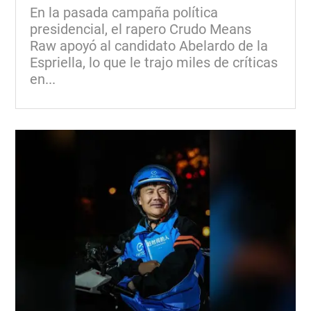
En la pasada campaña política
presidencial, el rapero Crudo Means
Raw apoyó al candidato Abelardo de la
Espriella, lo que le trajo miles de críticas
en...