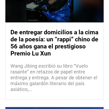
De entregar domicilios a la cima
de la poesía: un “rappi” chino de
56 años gana el prestigioso
Premio Lu Xun
Wang Jibing escribió su libro “Vuelo
rasante” en retazos de papel entre
entrega y entrega. A pesar de obtener el
máximo galardón literario del país
asiático,...