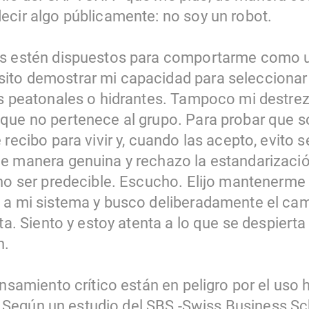
ecir algo públicamente: no soy un robot.
os estén dispuestos para comportarme como un
ito demostrar mi capacidad para seleccionar
es peatonales o hidrantes. Tampoco mi destrez
 que no pertenece al grupo. Para probar que 
recibo para vivir y, cuando las acepto, evito se
e manera genuina y rechazo la estandarizació
 no ser predecible. Escucho. Elijo mantenerme
 a mi sistema y busco deliberadamente el cam
sta. Siento y estoy atenta a lo que se despier
n.
ensamiento crítico están en peligro por el uso h
al. Según un estudio del SBS -Swiss Business Sc