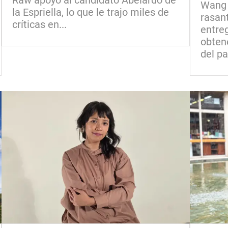
Raw apoyó al candidato Abelardo de
Wang J
la Espriella, lo que le trajo miles de
rasant
críticas en...
entreg
obtene
del pa