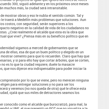
Acuerdo 300, siguió adelante y en los próximos once meses
án muchos más, la ciudad será intransitable.
 de mostrar obras y eso le nubla el sentido común. Tal y
o le traerá a Medellín más problemas que soluciones. Aun
los costos, con seguridad, serán superiores a los
mpacto negativo en la calidad de vida de los ciudadanos no
stas. ¿Cree realmente el alcalde que esta es la obra que
tual que vive? ¿Piensa más en su beneficio político que en
odernidad sigamos a merced de gobernantes que se
na de ellas, esa de que un buen político y elegido en un
e mostrar cemento para que lo recuerden. Claro que hay que
sarias, y si para ello hay que cortar árboles, que se corten,
no es lo que la ciudad requiere, duele la masacre
s, que nos dijeron era indispensable para poder iniciar la
 comprensión por lo que se viene, pero no merecen ninguna
 eligen para entregar soluciones y no para ser los
erá y veremos (no nos queda de otra) qué le ofrece esta
 ciudad, ojalá que sus miles de detractores seamos los
ser conocido como el alcalde que burocratizó, para mal, la
vendió a UNE, el que presentó un POT que no visualiza a la