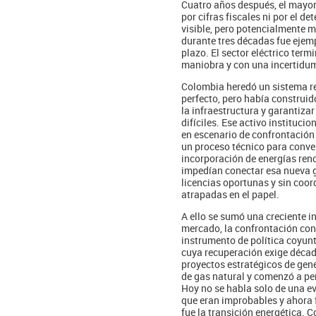
Cuatro años después, el mayor
por cifras fiscales ni por el d
visible, pero potencialmente m
durante tres décadas fue ejemp
plazo. El sector eléctrico ter
maniobra y con una incertidum
Colombia heredó un sistema re
perfecto, pero había construid
la infraestructura y garantiza
difíciles. Ese activo institucio
en escenario de confrontación
un proceso técnico para conver
incorporación de energías reno
impedían conectar esa nueva ge
licencias oportunas y sin coo
atrapadas en el papel.
A ello se sumó una creciente i
mercado, la confrontación con 
instrumento de política coyunt
cuya recuperación exige década
proyectos estratégicos de gene
de gas natural y comenzó a pe
Hoy no se habla solo de una ev
que eran improbables y ahora 
fue la transición energética. 