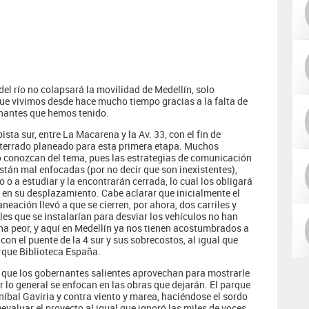
del río no colapsará la movilidad de Medellín, solo
 que vivimos desde hace mucho tiempo gracias a la falta de
rnantes que hemos tenido.
pista sur, entre La Macarena y la Av. 33, con el fin de
oterrado planeado para esta primera etapa. Muchos
 conozcan del tema, pues las estrategias de comunicación
están mal enfocadas (por no decir que son inexistentes),
o o a estudiar y la encontrarán cerrada, lo cual los obligará
o en su desplazamiento. Cabe aclarar que inicialmente el
laneación llevó a que se cierren, por ahora, dos carriles y
es que se instalarían para desviar los vehículos no han
na peor, y aquí en Medellín ya nos tienen acostumbrados a
 con el puente de la 4 sur y sus sobrecostos, al igual que
arque Biblioteca España.
n que los gobernantes salientes aprovechan para mostrarle
or lo general se enfocan en las obras que dejarán. El parque
Aníbal Gaviria y contra viento y marea, haciéndose el sordo
eevaluar el proyecto al igual que ignoró las miles de voces