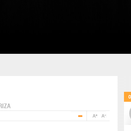
O
RIZA