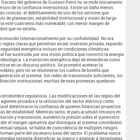
 fracaso del gobierno de Gustavo Petro no se mide únicamente
eterioro de la confianza inversionista. Existe un daño menos
ás costoso: el debilitamiento de uno de los sectores que
lo de planeación, estabilidad institucional y visión de largo
mina este cuatrienio más vulnerable, con menor margen de
bre que no existía.
conocido internacionalmente por su confiabilidad. No era
o reglas claras que permitían atraer inversión privada, expandir
r seguridad energética incluso en condiciones climáticas
nal fue sustituido por una visión política que convirtió la energía
 ideológica. La transición energética dejó de entenderse como
tirse en un discurso político. Se prometió acelerar la
vables, pero no se resolvieron los cuellos de botella que
neración al sistema. Sin redes de transmisión suficientes, sin
rdinación institucional, muchas de esas promesas quedaron
ncertidumbre regulatoria. Las modificaciones en las reglas del
agentes privados y la utilización del sector eléctrico como
ural deterioraron la confianza de quienes financian proyectos
s de estabilidad. Mientras tanto, el país acumuló retrasos en
ración y transmisión, aumentó la presión sobre el suministro
rder el margen operativo que distinguía al sistema colombiano.
entual sequía; se habla de coincidencia de múltiples riesgos
forman parte del escenario base del sector. El problema nunca
Colombia necesita diversificar su matriz y avanzar a tecnologías