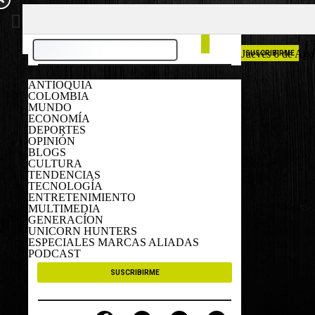
COLOMBIA
ESPAÑA
Jueves 6 de Ago
SUSCRIBIRME
ANTIOQUIA
COLOMBIA
MUNDO
ECONOMÍA
DEPORTES
OPINIÓN
BLOGS
CULTURA
TENDENCIAS
TECNOLOGÍA
ENTRETENIMIENTO
MULTIMEDIA
GENERACÍON
UNICORN HUNTERS
ESPECIALES MARCAS ALIADAS
PODCAST
SUSCRIBIRME