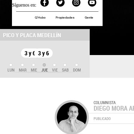
Síguenos en:
Q´Hubo
Propiedades
Gente
PICO Y PLACA MEDELLÍN
3 y 6
3 y 6
LUN
MAR
MIE
JUE
VIE
SAB
DOM
COLUMNISTA
DIEGO MORA A
PUBLICADO