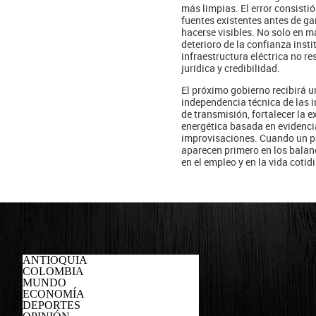
más limpias. El error consistió
fuentes existentes antes de g
hacerse visibles. No solo en m
deterioro de la confianza inst
infraestructura eléctrica no r
jurídica y credibilidad.
El próximo gobierno recibirá u
independencia técnica de las in
de transmisión, fortalecer la 
energética basada en evidencia
improvisaciones. Cuando un pa
aparecen primero en los balanc
en el empleo y en la vida coti
ANTIOQUIA
COLOMBIA
MUNDO
ECONOMÍA
DEPORTES