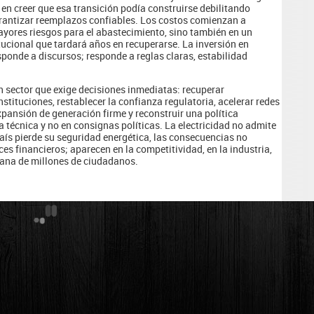
 en creer que esa transición podía construirse debilitando
arantizar reemplazos confiables. Los costos comienzan a
ayores riesgos para el abastecimiento, sino también en un
itucional que tardará años en recuperarse. La inversión en
esponde a discursos; responde a reglas claras, estabilidad
n sector que exige decisiones inmediatas: recuperar
stituciones, restablecer la confianza regulatoria, acelerar redes
expansión de generación firme y reconstruir una política
 técnica y no en consignas políticas. La electricidad no admite
ís pierde su seguridad energética, las consecuencias no
es financieros; aparecen en la competitividad, en la industria,
diana de millones de ciudadanos.