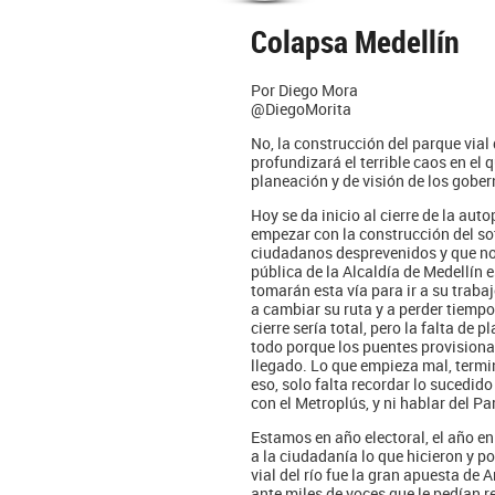
Colapsa Medellín
Por Diego Mora
@DiegoMorita
No, la construcción del parque vial 
profundizará el terrible caos en el
planeación y de visión de los gobe
Hoy se da inicio al cierre de la auto
empezar con la construcción del s
ciudadanos desprevenidos y que no
pública de la Alcaldía de Medellín 
tomarán esta vía para ir a su trabaj
a cambiar su ruta y a perder tiemp
cierre sería total, pero la falta de p
todo porque los puentes provisional
llegado. Lo que empieza mal, termi
eso, solo falta recordar lo sucedido
con el Metroplús, y ni hablar del P
Estamos en año electoral, el año e
a la ciudadanía lo que hicieron y p
vial del río fue la gran apuesta de 
ante miles de voces que le pedían r