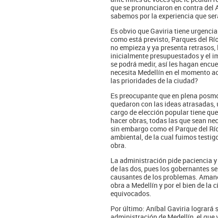
que se pronunciaron en contra del 
sabemos por la experiencia que ser
Es obvio que Gaviria tiene urgencia
como está previsto, Parques del Rí
no empieza y ya presenta retrasos, 
inicialmente presupuestados y el i
se podrá medir, así les hagan encue
necesita Medellín en el momento ac
las prioridades de la ciudad?
Es preocupante que en plena posm
quedaron con las ideas atrasadas, u
cargo de elección popular tiene qu
hacer obras, todas las que sean nece
sin embargo como el Parque del Río 
ambiental, de la cual fuimos testigo
obra.
La administración pide paciencia y
de las dos, pues los gobernantes se
causantes de los problemas. Amanec
obra a Medellín y por el bien de la
equivocados.
Por último: Aníbal Gaviria logrará 
administración de Medellín, el que 